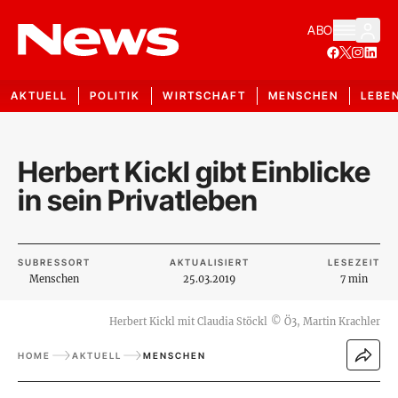
ABO
AKTUELL
POLITIK
WIRTSCHAFT
MENSCHEN
LEBE
Herbert Kickl gibt Einblicke
in sein Privatleben
SUBRESSORT
AKTUALISIERT
LESEZEIT
Menschen
25.03.2019
7 min
Herbert Kickl mit Claudia Stöckl
©
Ö3, Martin Krachler
HOME
AKTUELL
MENSCHEN