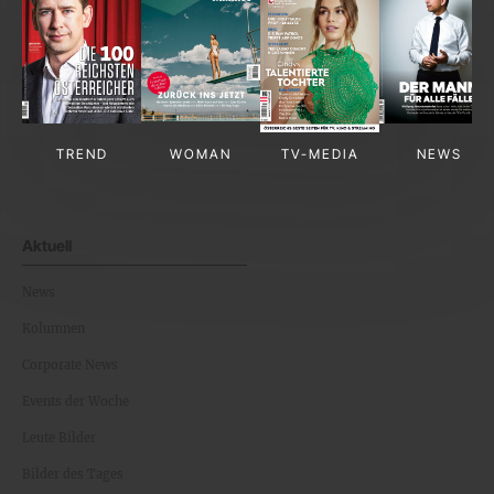
TREND
WOMAN
TV-MEDIA
NEWS
Aktuell
News
Kolumnen
Corporate News
Events der Woche
Leute Bilder
Bilder des Tages