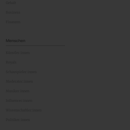
Gehalt
Business
Finanzen
Menschen
Künstler:innen
Royals
Schauspieler:innen
Moderator:innen
Musiker:innen
Influencer:innen
Wissenschaftler:innen
Politiker:innen