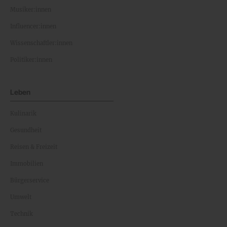
Musiker:innen
Influencer:innen
Wissenschaftler:innen
Politiker:innen
Leben
Kulinarik
Gesundheit
Reisen & Freizeit
Immobilien
Bürgerservice
Umwelt
Technik