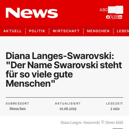
ABO
AKTUELL
POLITIK
WIRTSCHAFT
MENSCHEN
LEBE
Diana Langes-Swarovski:
"Der Name Swarovski steht
für so viele gute
Menschen"
SUBRESSORT
AKTUALISIERT
LESEZEIT
Menschen
01.08.2019
2 min
Diana Langes-Swarovski
©
Dieter Kühl