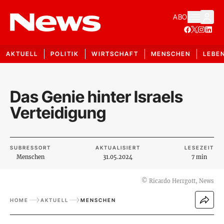
ABO
AKTUELL
POLITIK
WIRTSCHAFT
MENSCHEN
LEBE
Das Genie hinter Israels
Verteidigung
SUBRESSORT
AKTUALISIERT
LESEZEIT
Menschen
31.05.2024
7 min
©
Ricardo Herrgott, News
HOME
AKTUELL
MENSCHEN