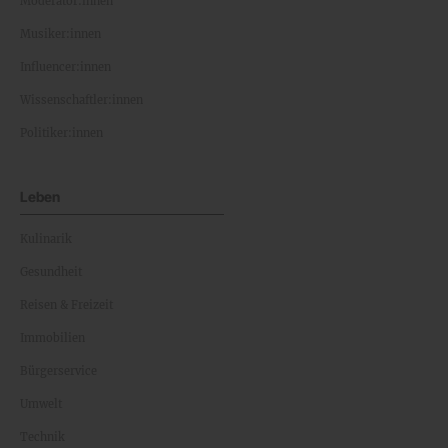
Moderator:innen
Musiker:innen
Influencer:innen
Wissenschaftler:innen
Politiker:innen
Leben
Kulinarik
Gesundheit
Reisen & Freizeit
Immobilien
Bürgerservice
Umwelt
Technik