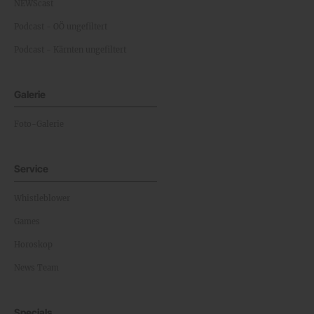
NEWScast
Podcast - OÖ ungefiltert
Podcast - Kärnten ungefiltert
Galerie
Foto-Galerie
Service
Whistleblower
Games
Horoskop
News Team
Specials