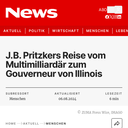
ABO
AKTUELL
POLITIK
WIRTSCHAFT
MENSCHEN
LEBE
J.B. Pritzkers Reise vom
Multimilliardär zum
Gouverneur von Illinois
SUBRESSORT
AKTUALISIERT
LESEZEIT
Menschen
06.08.2024
6 min
©
ZUMA Press Wire, IMAGO
HOME
AKTUELL
MENSCHEN