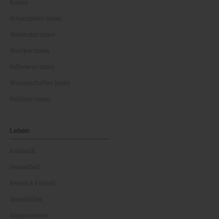
Royals
Schauspieler:innen
Moderator:innen
Musiker:innen
Influencer:innen
Wissenschaftler:innen
Politiker:innen
Leben
Kulinarik
Gesundheit
Reisen & Freizeit
Immobilien
Bürgerservice