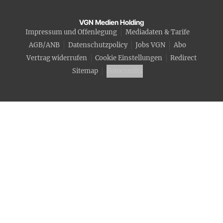
VGN Medien Holding
Impressum und Offenlegung
Mediadaten & Tarife
AGB/ANB
Datenschutzpolicy
Jobs VGN
Abo
Vertrag widerrufen
Cookie Einstellungen
Redirect
Sitemap
Fotocredits