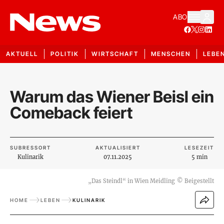
ABO
AKTUELL
POLITIK
WIRTSCHAFT
MENSCHEN
LEBE
Warum das Wiener Beisl ein
Comeback feiert
SUBRESSORT
AKTUALISIERT
LESEZEIT
Kulinarik
07.11.2025
5 min
„Das Steindl“ in Wien Meidling
©
Beigestellt
HOME
LEBEN
KULINARIK