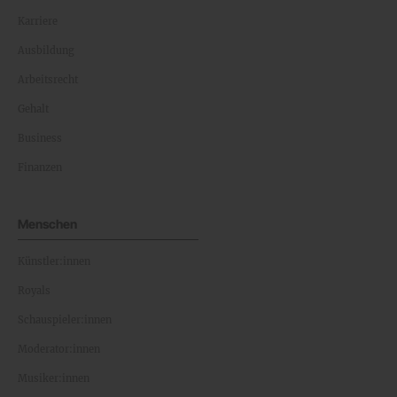
Karriere
Ausbildung
Arbeitsrecht
Gehalt
Business
Finanzen
Menschen
Künstler:innen
Royals
Schauspieler:innen
Moderator:innen
Musiker:innen