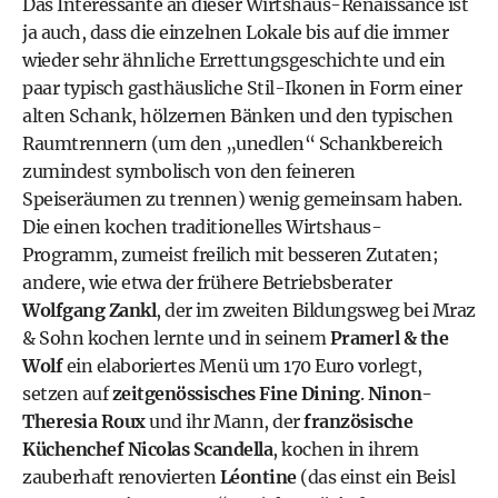
Das Interessante an dieser Wirtshaus-Renaissance ist
ja auch, dass die einzelnen Lokale bis auf die immer
wieder sehr ähnliche Errettungsgeschichte und ein
paar typisch gasthäusliche Stil-Ikonen in Form einer
alten Schank, hölzernen Bänken und den typischen
Raumtrennern (um den „unedlen“ Schankbereich
zumindest symbolisch von den feineren
Speiseräumen zu trennen) wenig gemeinsam haben.
Die einen kochen traditionelles Wirtshaus-
Programm, zumeist freilich mit besseren Zutaten;
andere, wie etwa der frühere Betriebsberater
Wolfgang Zankl
, der im zweiten Bildungsweg bei Mraz
& Sohn kochen lernte und in seinem
Pramerl & the
Wolf
ein elaboriertes Menü um 170 Euro vorlegt,
setzen auf
zeitgenössisches Fine Dining
.
Ninon-
Theresia Roux
und ihr Mann, der
französische
Küchenchef Nicolas Scandella
, kochen in ihrem
zauberhaft renovierten
Léontine
(das einst ein Beisl