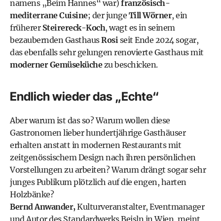
namens „Beim Hannes“ war)
französisch-
mediterrane Cuisine
; der junge
Till Wörner
, ein
früherer
Steirereck-Koch
, wagt es in seinem
bezaubernden Gasthaus
Rosi
seit Ende 2024 sogar,
das ebenfalls sehr gelungen renovierte Gasthaus mit
moderner Gemüseküche
zu beschicken.
Endlich wieder das „Echte“
Aber warum ist das so? Warum wollen diese
Gastronomen lieber hundertjährige Gasthäuser
erhalten anstatt in modernen Restaurants mit
zeitgenössischem Design nach ihren persönlichen
Vorstellungen zu arbeiten? Warum drängt sogar sehr
junges Publikum plötzlich auf die engen, harten
Holzbänke?
Bernd Anwander,
Kulturveranstalter, Eventmanager
und Autor des Standardwerks Beisln in Wien, meint,