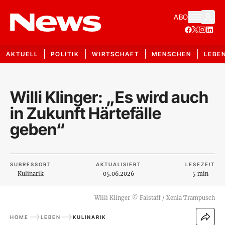
ABO
AKTUELL
POLITIK
WIRTSCHAFT
MENSCHEN
LEBE
Willi Klinger: „Es wird auch
in Zukunft Härtefälle
geben“
SUBRESSORT
AKTUALISIERT
LESEZEIT
Kulinarik
05.06.2026
5 min
Willi Klinger
©
Falstaff / Xenia Trampusch
HOME
LEBEN
KULINARIK