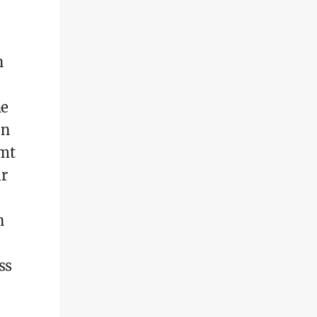
n
he
en
mmt
ir
n
ss