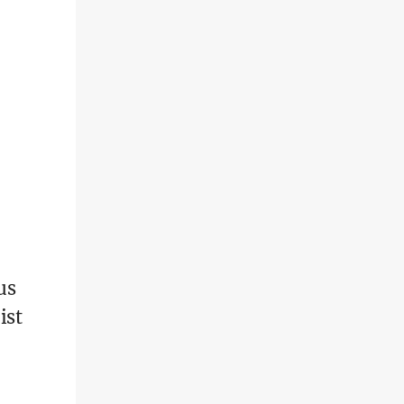
us
ist