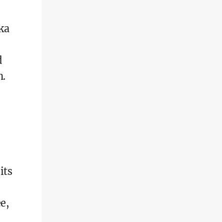
ka
d
n.
its
e,