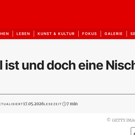
CHEN
LEBEN
KUNST & KULTUR
FOKUS
GALERIE
S
 ist und doch eine Nisc
17.05.2026
7 min
KTUALISIERT
LESEZEIT
©
GETTY IMA