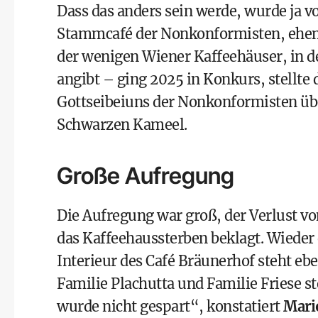
Dass das anders sein werde, wurde ja v
Stammcafé der Nonkonformisten, ehem
der wenigen Wiener Kaffeehäuser, in d
angibt – ging 2025 in Konkurs, stellte
Gottseibeiuns der Nonkonformisten ü
Schwarzen Kameel.
Große Aufregung
Die Aufregung war groß, der Verlust v
das Kaffeehaussterben beklagt. Wieder 
Interieur des Café Bräunerhof steht eb
Familie Plachutta und Familie Friese s
wurde nicht gespart“, konstatiert
Mari