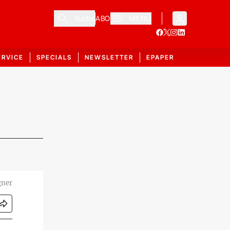
Suche
ABO
MENÜ
ERVICE
SPECIALS
NEWSLETTER
EPAPER
gner