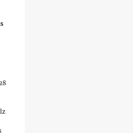
s
 28
lz
s