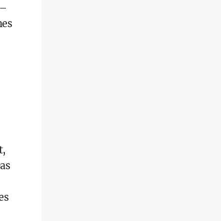
 –
nes
t,
Das
es