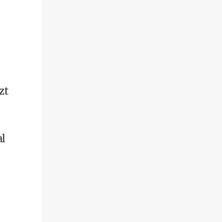
zt
al