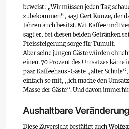
beweist: „Wir müssen jeden Tag schaue
zubekommen“, sagt
Gert Kunze
, der d
Jahren auch besitzt. Mit Kaffee und Bie
sagt er, bei diesen beiden Getränken se
Preissteigerung sorge für Tumult.
Aber seine jungen Gäste würden ohnehin
einen. 70 Prozent des Umsatzes käme im
paar Kaffeehaus-Gäste „alter Schule“, d
einfach so mit, „ich mache den Umsatz
Masse der Gäste“. Und davon immerhin 
Aushaltbare Veränderun
Diese Zuversicht bestätigt auch
Wolfga