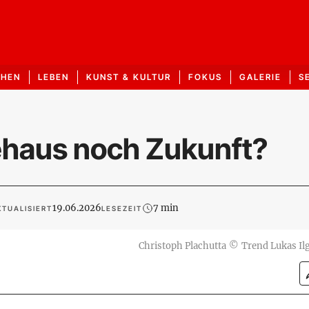
CHEN
LEBEN
KUNST & KULTUR
FOKUS
GALERIE
S
ehaus noch Zukunft?
19.06.2026
7 min
KTUALISIERT
LESEZEIT
Christoph Plachutta
©
Trend Lukas Il