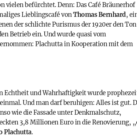
on vielen befürchtet. Denn: Das Café Bräunerhof
aliges Lieblingscafé von
Thomas Bernhard
, ei
enen der schlichte Purismus der 1920er den Ton
 den Betrieb ein. Und wurde quasi vom
bernommen: Plachutta in Kooperation mit dem
on Echtheit und Wahrhaftigkeit wurde prophezei
einmal. Und man darf beruhigen: Alles ist gut. 
enso wie die Fassade unter Denkmalschutz,
teckten 3,8 Millionen Euro in die Renovierung, „
o Plachutta
.