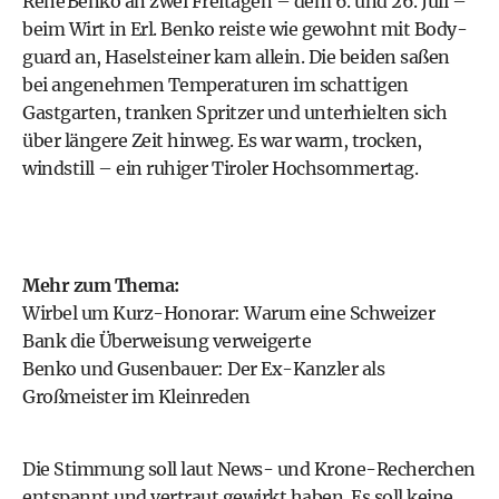
René Benko an zwei Freitagen – dem 6. und 26. Juli –
beim Wirt in Erl. Benko reiste wie gewohnt mit Body­
guard an, Haselsteiner kam allein. Die beiden saßen
bei angenehmen Temperaturen im schattigen
Gastgarten, tranken Spritzer und unterhielten sich
über längere Zeit hinweg. Es war warm, trocken,
windstill – ein ruhiger Tiroler Hochsommertag.
Mehr zum Thema:
Wirbel um Kurz-Honorar: Warum eine Schweizer
Bank die Überweisung verweigerte
Benko und Gusenbauer: Der Ex-Kanzler als
Großmeister im Kleinreden
Die Stimmung soll laut News- und Krone-Recherchen
entspannt und vertraut gewirkt haben. Es soll keine