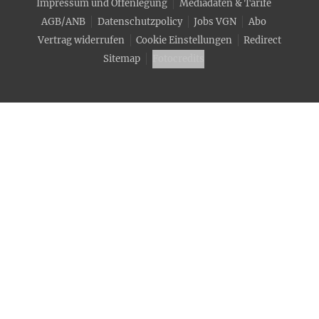
Impressum und Offenlegung
Mediadaten & Tarife
AGB/ANB
Datenschutzpolicy
Jobs VGN
Abo
Vertrag widerrufen
Cookie Einstellungen
Redirect
Sitemap
Fotocredits