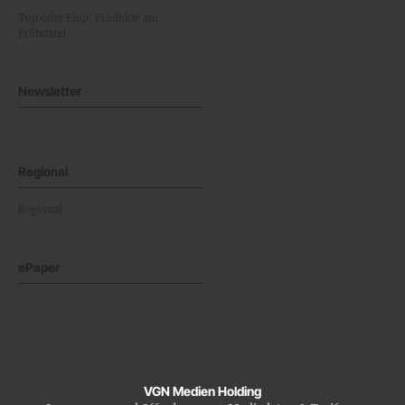
Top oder Flop: Produkte am
Prüfstand
Newsletter
Regional
Regional
ePaper
VGN Medien Holding