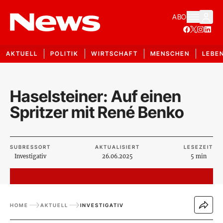
ABO
AKTUELL
POLITIK
WIRTSCHAFT
MENSCHEN
LEBE
Haselsteiner: Auf einen
Spritzer mit René Benko
SUBRESSORT
AKTUALISIERT
LESEZEIT
Investigativ
26.06.2025
5 min
HOME
AKTUELL
INVESTIGATIV