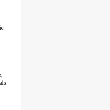
ie
e,
als