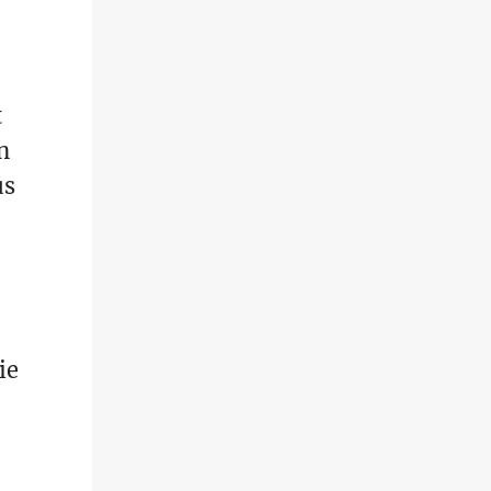
t
n
us
ie