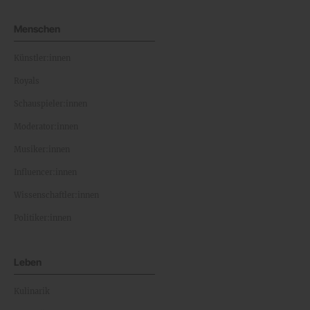
Menschen
Künstler:innen
Royals
Schauspieler:innen
Moderator:innen
Musiker:innen
Influencer:innen
Wissenschaftler:innen
Politiker:innen
Leben
Kulinarik