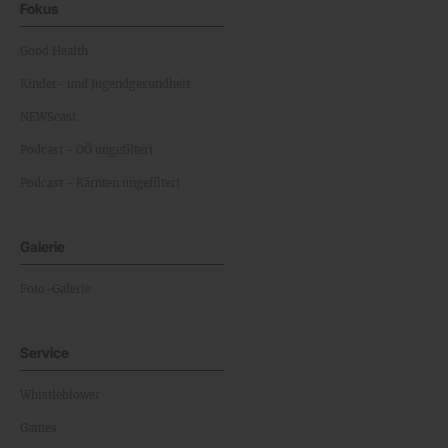
Fokus
Good Health
Kinder- und Jugendgesundheit
NEWScast
Podcast - OÖ ungefiltert
Podcast - Kärnten ungefiltert
Galerie
Foto-Galerie
Service
Whistleblower
Games