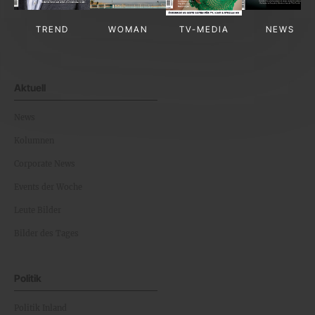
TREND
WOMAN
TV-MEDIA
NEWS
Aktuell
News
Kolumnen
Corporate News
Events der Woche
Leute Bilder
Bilder des Tages
Politik
Politik Inland