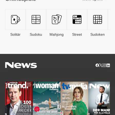
Solitär
Sudoku
Mahjong
Street
Sudoken
B
S