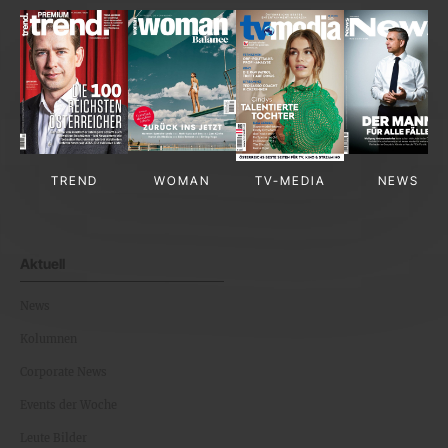
TREND
WOMAN
TV-MEDIA
NEWS
Aktuell
News
Kolumnen
Corporate News
Events der Woche
Leute Bilder