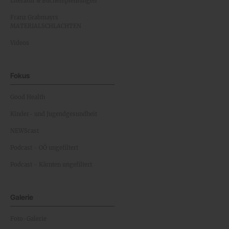
Literatur & Buchempfehlungen
Franz Grabmayrs
MATERIALSCHLACHTEN
Videos
Fokus
Good Health
Kinder- und Jugendgesundheit
NEWScast
Podcast - OÖ ungefiltert
Podcast - Kärnten ungefiltert
Galerie
Foto-Galerie