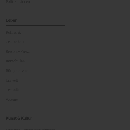
Politiker:innen
Leben
Kulinarik
Gesundheit
Reisen & Freizeit
Immobilien
Bürgerservice
Umwelt
Technik
Vereine
Kunst & Kultur