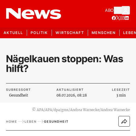
ABO
AKTUELL
POLITIK
WIRTSCHAFT
MENSCHEN
LEBE
Nägelkauen stoppen: Was
hilft?
SUBRESSORT
AKTUALISIERT
LESEZEIT
Gesundheit
08.07.2026, 08:28
3 min
©
APA/APA/dpa/gms/Andrea Warnecke/Andrea Warnecke
HOME
LEBEN
GESUNDHEIT