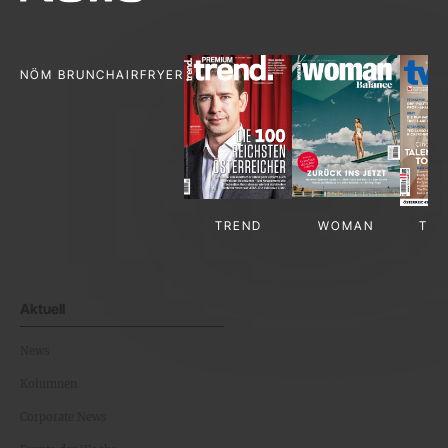
NÖM BRUNCH
AIRFRYER
TREND
WOMAN
TV-
Aktuell
News
Kolumnen
Corporate News