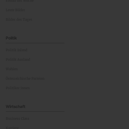
Events der Woche
Leute Bilder
Bilder des Tages
Politik
Politik Inland
Politik Ausland
Wahlen
Österreichische Parteien
Politiker:innen
Wirtschaft
Business Class
Karriere