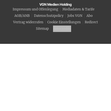
VGN Medien Holding
Impressum und Offenlegung
Mediadaten & Tarife
AGB/ANB
Datenschutzpolicy
Jobs VGN
Abo
Vertrag widerrufen
Cookie Einstellungen
Redirect
Sitemap
Fotocredits