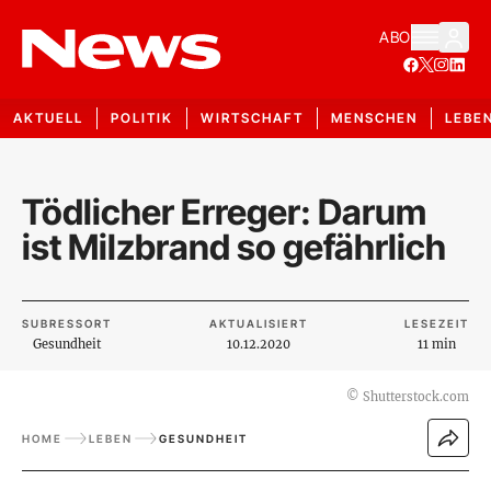
ABO
AKTUELL
POLITIK
WIRTSCHAFT
MENSCHEN
LEBE
Tödlicher Erreger: Darum
ist Milzbrand so gefährlich
SUBRESSORT
AKTUALISIERT
LESEZEIT
Gesundheit
10.12.2020
11 min
©
Shutterstock.com
HOME
LEBEN
GESUNDHEIT