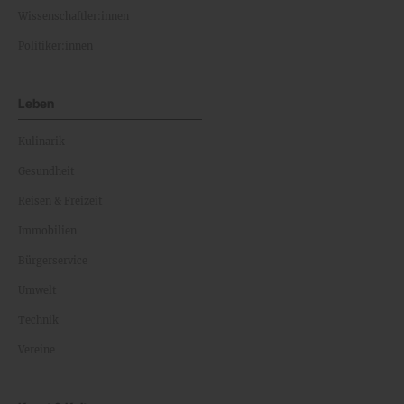
Wissenschaftler:innen
Politiker:innen
Leben
Kulinarik
Gesundheit
Reisen & Freizeit
Immobilien
Bürgerservice
Umwelt
Technik
Vereine