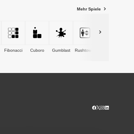
Mehr Spiele
Fibonacci
Cuboro
Gumblast
Rushtower
Advents­
kalender