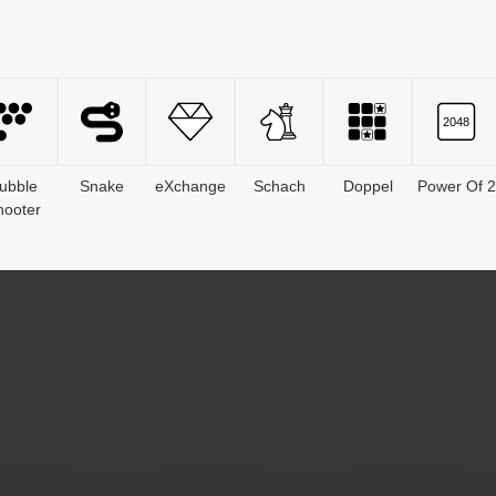
ubble
Snake
eXchange
Schach
Doppel
Power Of 2
hooter