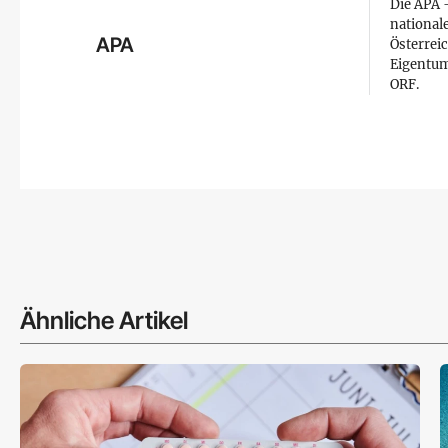
Die APA –
national
APA
Österreic
Eigentum
ORF.
Ähnliche Artikel