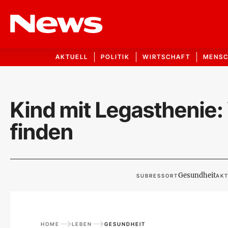
AKTUELL
POLITIK
WIRTSCHAFT
MENS
Kind mit Legasthenie: W
finden
Gesundheit
SUBRESSORT
AKT
HOME
LEBEN
GESUNDHEIT