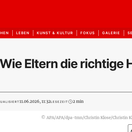
CHEN
LEBEN
KUNST & KULTUR
FOKUS
GALERIE
S
ie Eltern die richtige H
11.06.2026, 11:32
2 min
UALISIERT
LESEZEIT
©
APA/APA/dpa-tmn/Christin Klose/Christin K