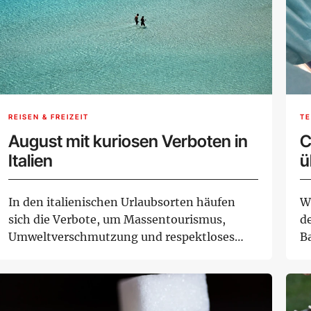
REISEN & FREIZEIT
TE
August mit kuriosen Verboten in
C
Italien
ü
In den italienischen Urlaubsorten häufen
W
sich die Verbote, um Massentourismus,
d
Umweltverschmutzung und respektloses
B
Verhalten einz...
bi