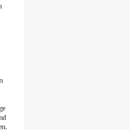
m
n
ge
und
en.