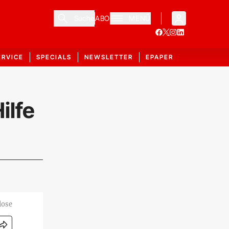
Suche
ABO
MENÜ
ERVICE
SPECIALS
NEWSLETTER
EPAPER
ilfe
lose