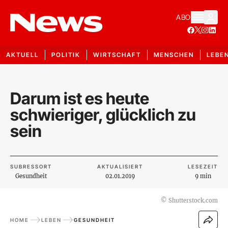
ABO
AKTUELL
POLITIK
WIRTSCHAFT
MENSCHEN
LEBE
Darum ist es heute
schwieriger, glücklich zu
sein
SUBRESSORT
AKTUALISIERT
LESEZEIT
Gesundheit
02.01.2019
9 min
©
Shutterstock.com
HOME
LEBEN
GESUNDHEIT