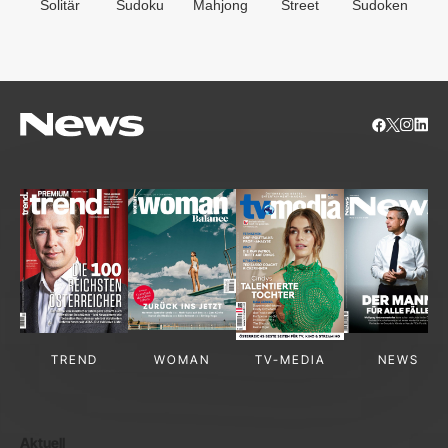
Solitär
Sudoku
Mahjong
Street
Sudoken
B
S
TREND
WOMAN
TV-MEDIA
NEWS
Aktuell