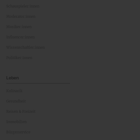
Schauspieler:innen
Moderator:innen
Musiker:innen
Influencer:innen
Wissenschaftler:innen
Politiker:innen
Leben
Kulinarik
Gesundheit
Reisen & Freizeit
Immobilien
Bürgerservice