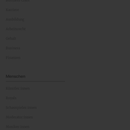
Business Class
Karriere
Ausbildung
Arbeitsrecht
Gehalt
Business
Finanzen
Menschen
Künstler:innen
Royals
Schauspieler:innen
Moderator:innen
Musiker:innen