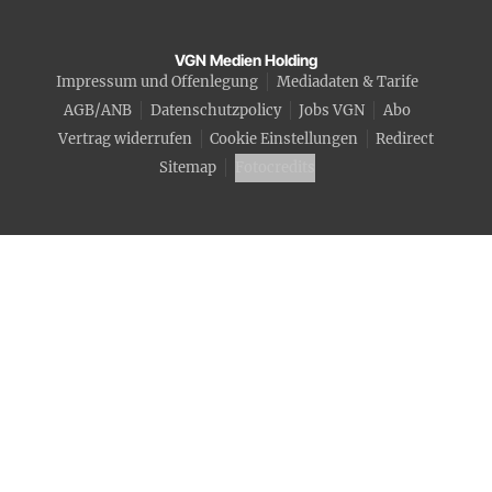
VGN Medien Holding
Impressum und Offenlegung
Mediadaten & Tarife
AGB/ANB
Datenschutzpolicy
Jobs VGN
Abo
Vertrag widerrufen
Cookie Einstellungen
Redirect
Sitemap
Fotocredits