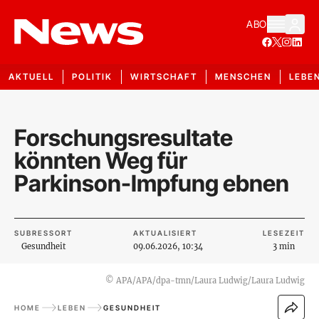
ABO
AKTUELL
POLITIK
WIRTSCHAFT
MENSCHEN
LEBE
Forschungsresultate
könnten Weg für
Parkinson-Impfung ebnen
SUBRESSORT
AKTUALISIERT
LESEZEIT
Gesundheit
09.06.2026, 10:34
3 min
©
APA/APA/dpa-tmn/Laura Ludwig/Laura Ludwig
HOME
LEBEN
GESUNDHEIT