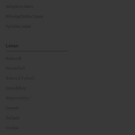
Influencer:innen
Wissenschaftler:innen
Politiker:innen
Leben
Kulinarik
Gesundheit
Reisen & Freizeit
Immobilien
Bürgerservice
Umwelt
Technik
Vereine