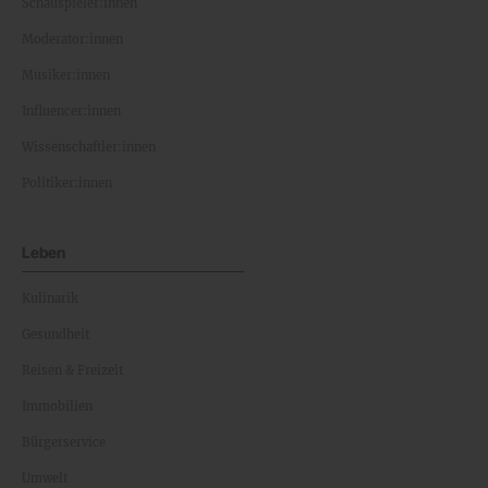
Schauspieler:innen
Moderator:innen
Musiker:innen
Influencer:innen
Wissenschaftler:innen
Politiker:innen
Leben
Kulinarik
Gesundheit
Reisen & Freizeit
Immobilien
Bürgerservice
Umwelt