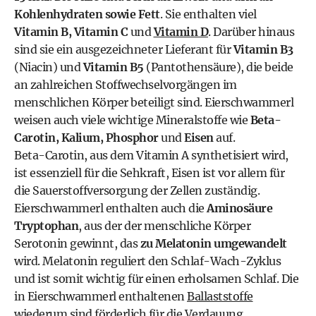
Kohlenhydraten sowie Fett
. Sie enthalten viel
Vitamin B, Vitamin C
und
Vitamin D
. Darüber hinaus
sind sie ein ausgezeichneter Lieferant für
Vitamin B3
(Niacin) und
Vitamin B5
(Pantothensäure), die beide
an zahlreichen Stoffwechselvorgängen im
menschlichen Körper beteiligt sind. Eierschwammerl
weisen auch viele wichtige Mineralstoffe wie
Beta-
Carotin, Kalium, Phosphor
und
Eisen
auf.
Beta-Carotin, aus dem Vitamin A synthetisiert wird,
ist essenziell für die Sehkraft, Eisen ist vor allem für
die Sauerstoffversorgung der Zellen zuständig.
Eierschwammerl enthalten auch die
Aminosäure
Tryptophan
, aus der der menschliche Körper
Serotonin gewinnt, das
zu Melatonin umgewandelt
wird. Melatonin reguliert den Schlaf-Wach-Zyklus
und ist somit wichtig für einen erholsamen Schlaf. Die
in Eierschwammerl enthaltenen
Ballaststoffe
wiederum sind förderlich für die Verdauung.