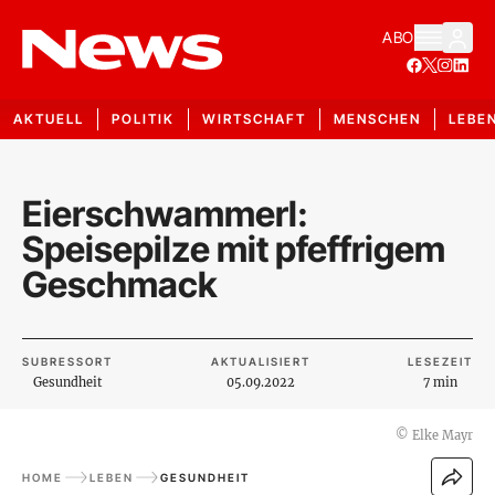
ABO
AKTUELL
POLITIK
WIRTSCHAFT
MENSCHEN
LEBE
Eierschwammerl:
Speisepilze mit pfeffrigem
Geschmack
SUBRESSORT
AKTUALISIERT
LESEZEIT
Gesundheit
05.09.2022
7 min
©
Elke Mayr
HOME
LEBEN
GESUNDHEIT