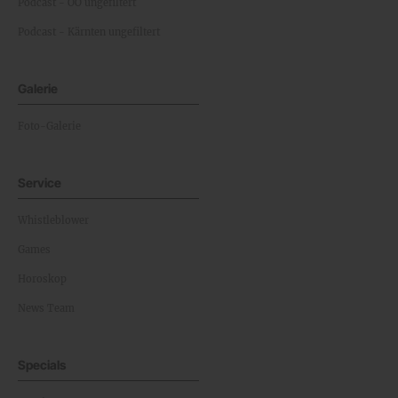
Podcast - OÖ ungefiltert
Podcast - Kärnten ungefiltert
Galerie
Foto-Galerie
Service
Whistleblower
Games
Horoskop
News Team
Specials