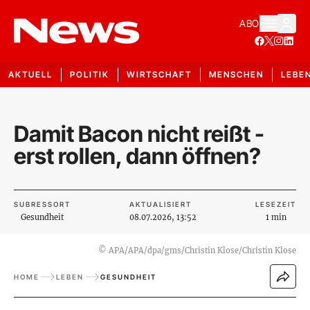
ABO
AKTUELL
POLITIK
WIRTSCHAFT
MENSCHEN
LEBE
Damit Bacon nicht reißt -
erst rollen, dann öffnen?
SUBRESSORT
AKTUALISIERT
LESEZEIT
Gesundheit
08.07.2026, 13:52
1 min
©
APA/APA/dpa/gms/Christin Klose/Christin Klose
HOME
LEBEN
GESUNDHEIT