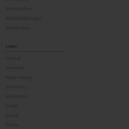
Influencer:innen
Wissenschaftler:innen
Politiker:innen
Leben
Kulinarik
Gesundheit
Reisen & Freizeit
Immobilien
Bürgerservice
Umwelt
Technik
Vereine