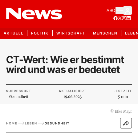
ABO
AKTUELL
POLITIK
WIRTSCHAFT
MENSCHEN
LEBE
CT-Wert: Wie er bestimmt
wird und was er bedeutet
SUBRESSORT
AKTUALISIERT
LESEZEIT
Gesundheit
19.06.2023
5 min
©
Elke Mayr
HOME
LEBEN
GESUNDHEIT