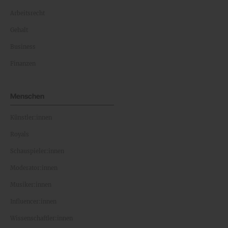
Arbeitsrecht
Gehalt
Business
Finanzen
Menschen
Künstler:innen
Royals
Schauspieler:innen
Moderator:innen
Musiker:innen
Influencer:innen
Wissenschaftler:innen