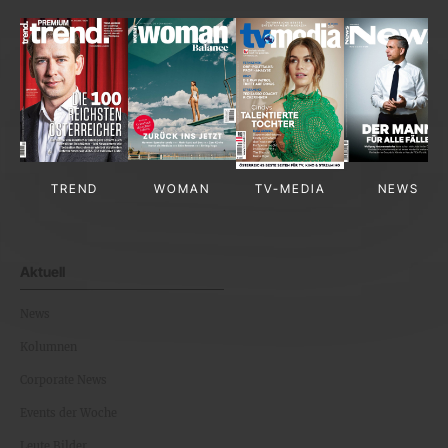
TREND
WOMAN
TV-MEDIA
NEWS
Aktuell
News
Kolumnen
Corporate News
Events der Woche
Leute Bilder