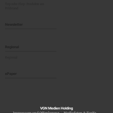
Top oder Flop: Produkte am
Prüfstand
Newsletter
Regional
Regional
ePaper
VGN Medien Holding