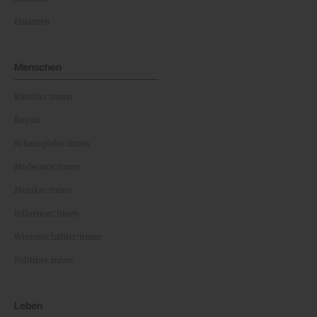
Finanzen
Menschen
Künstler:innen
Royals
Schauspieler:innen
Moderator:innen
Musiker:innen
Influencer:innen
Wissenschaftler:innen
Politiker:innen
Leben