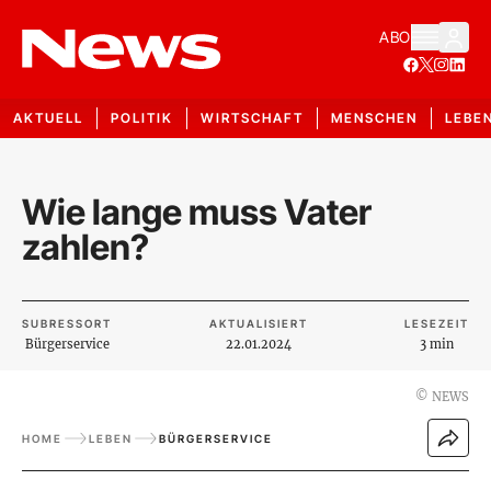
ABO
AKTUELL
POLITIK
WIRTSCHAFT
MENSCHEN
LEBE
Wie lange muss Vater
zahlen?
SUBRESSORT
AKTUALISIERT
LESEZEIT
Bürgerservice
22.01.2024
3 min
©
NEWS
HOME
LEBEN
BÜRGERSERVICE