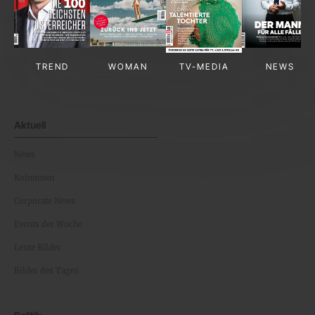
TREND
WOMAN
TV-MEDIA
NEWS
Aktuell
News
Kolumnen
Corporate News
Events der Woche
Leute Bilder
Bilder des Tages