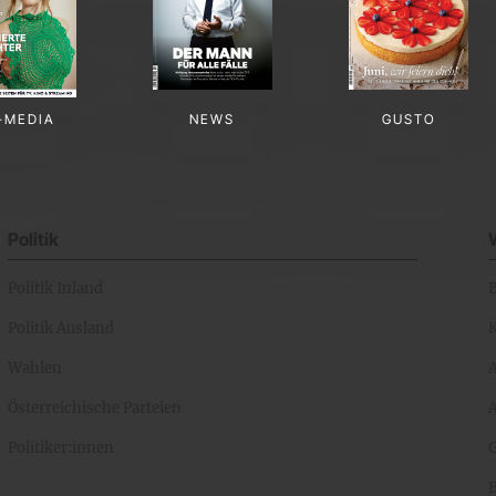
-MEDIA
NEWS
GUSTO
Politik
Politik Inland
Politik Ausland
K
Wahlen
Österreichische Parteien
A
Politiker:innen