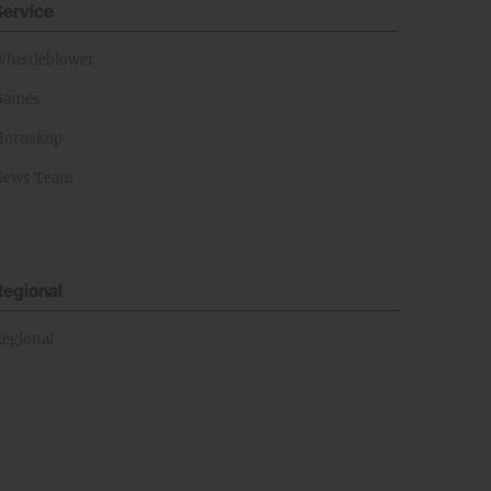
Service
Whistleblower
Games
Horoskop
News Team
Regional
Regional