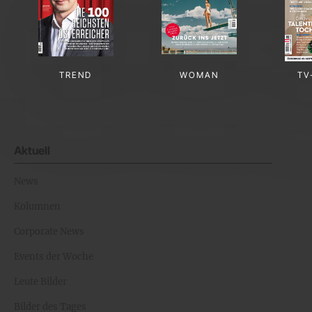
TREND
WOMAN
TV
Aktuell
News
Kolumnen
Corporate News
Events der Woche
Leute Bilder
Bilder des Tages