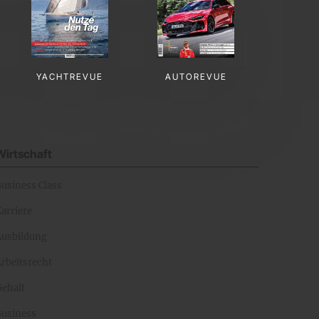
YACHTREVUE
AUTOREVUE
Wirtschaft
Business Class
arriere
Ausbildung
rbeitsrecht
Gehalt
Business