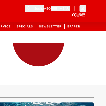
Suche
ABO
MENÜ
ERVICE
SPECIALS
NEWSLETTER
EPAPER