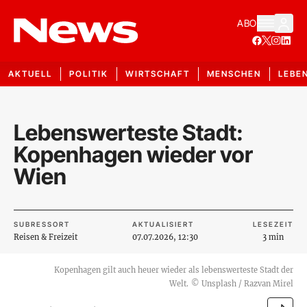
ABO
AKTUELL
POLITIK
WIRTSCHAFT
MENSCHEN
LEBE
Lebenswerteste Stadt:
Kopenhagen wieder vor
Wien
SUBRESSORT
AKTUALISIERT
LESEZEIT
Reisen & Freizeit
07.07.2026, 12:30
3 min
Kopenhagen gilt auch heuer wieder als lebenswerteste Stadt der
Welt.
©
Unsplash / Razvan Mirel