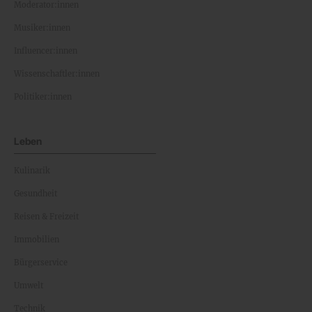
Moderator:innen
Musiker:innen
Influencer:innen
Wissenschaftler:innen
Politiker:innen
Leben
Kulinarik
Gesundheit
Reisen & Freizeit
Immobilien
Bürgerservice
Umwelt
Technik