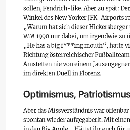
sollen, Fendrich-like. Aber zu spät: De
Winkel des New Yorker JFK-Airports rede
„Warum hat sich dieser Hickersberger 
WM 1990 nur dabei, um irgendwie zu üb
„He has a big f***ing mouth“, hatte v
Richtung österreichischer Fußballteamc
Amstetten nie von einem Jausengegner g
im direkten Duell in Florenz.
Optimismus, Patriotismus
Aber das Missverständnis war offenbar g
spontan wieder aufgegaberlt. Mit einem
in den Big Apple. „Hättet ihr euch für 