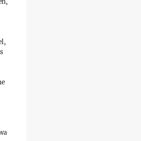
en,
l,
s
ne
twa