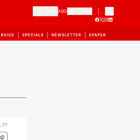
Suche
ABO
MENÜ
ERVICE
SPECIALS
NEWSLETTER
EPAPER
, TT