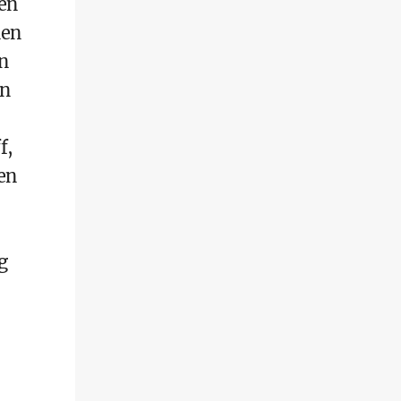
ren
nen
n
en
f,
en
g