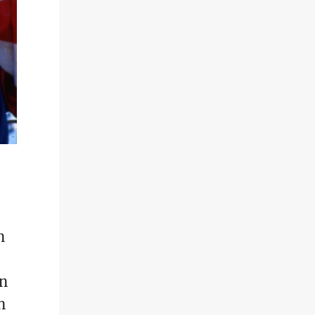
n
n
n