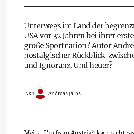
Unterwegs im Land der begrenzt
USA vor 32 Jahren bei ihrer ers
große Sportnation? Autor Andrea
nostalgischer Rückblick zwisch
und Ignoranz. Und heuer?
Andreas Jaros
VON
Mein „I’m from Austria“ kam nicht rase