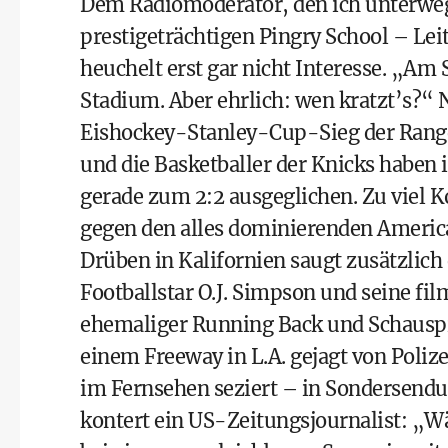
Dem Radiomoderator, den ich unterwegs
prestigeträchtigen Pingry School – Lei
heuchelt erst gar nicht Interesse. „Am
Stadium. Aber ehrlich: wen kratzt’s?
Eishockey-Stanley-Cup-Sieg der Range
und die Basketballer der Knicks haben
gerade zum 2:2 ausgeglichen. Zu viel 
gegen den alles dominierenden America
Drüben in Kalifornien saugt zusätzlich
Footballstar O.J. Simpson und seine fi
ehemaliger Running Back und Schauspie
einem Freeway in L.A. gejagt von Poliz
im Fernsehen seziert – in Sondersen
kontert ein US-Zeitungsjournalist: „Wä