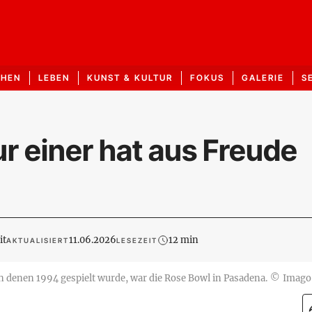
CHEN
LEBEN
KUNST & KULTUR
FOKUS
GALERIE
S
 einer hat aus Freude
it
11.06.2026
12 min
AKTUALISIERT
LESEZEIT
in denen 1994 gespielt wurde, war die Rose Bowl in Pasadena.
©
Imago