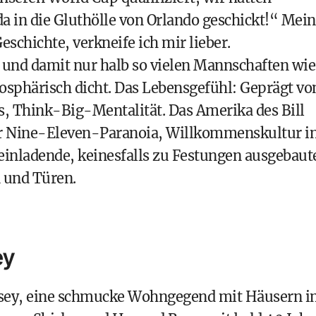
a in die Gluthölle von Orlando geschickt!“ Mei
eschichte, verkneife ich mir lieber.
4 und damit nur halb so vielen Mannschaften wie
osphärisch dicht. Das Lebensgefühl: Geprägt vo
, Think-Big-Mentalität. Das Amerika des Bill
 der Nine-Eleven-Paranoia, Willkommenskultur i
einladende, keinesfalls zu Festungen ausgebaut
 und Türen.
ey
rsey, eine schmucke Wohngegend mit Häusern 