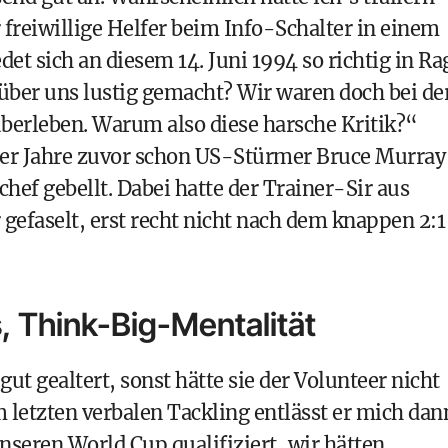
r freiwillige Helfer beim Info-Schalter in einem
t sich an diesem 14. Juni 1994 so richtig in Ra
über uns lustig gemacht? Wir waren doch bei de
erleben. Warum also diese harsche Kritik?“
ier Jahre zuvor schon US-Stürmer Bruce Murray
hef gebellt. Dabei hatte der Trainer-Sir aus
efaselt, erst recht nicht nach dem knappen 2:1
, Think-Big-Mentalität
ut gealtert, sonst hätte sie der Volunteer nicht
 letzten verbalen Tackling entlässt er mich dan
unseren World Cup qualifiziert, wir hätten