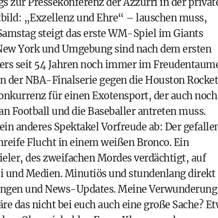
 zur Pressekonferenz der Azzurri in der privat
tbild: „Exzellenz und Ehre“ – lauschen muss,
 Samstag steigt das erste WM-Spiel im Giants
“ New York und Umgebung sind nach dem ersten
rs seit 54 Jahren noch immer im Freudentaume
 in der NBA-Finalserie gegen die Houston Rocket
Konkurrenz für einen Exotensport, der auch noch
n Football und die Baseballer antreten muss.
 ein anderes Spektakel Vorfreude ab: Der gefalle
lmreife Flucht in einem weißen Bronco. Ein
ler, des zweifachen Mordes verdächtigt, auf
ei und Medien. Minutiös und stundenlang direkt
dungen und News-Updates. Meine Verwunderung
re das nicht bei euch auch eine große Sache? E