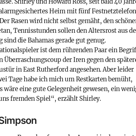
asse. Shirley und Howard Ross, seit bald 40 Jah
r alarmgesichertes Heim mit fünf Festnetztelefo
 Der Rasen wird nicht selbst gemäht, den schöne
tan, Tennisstunden sollen den Altersrost aus d
 sind die Bahamas gerade gut genug.
tionalspieler ist dem rührenden Paar ein Begrif
en Überraschungscoup der Iren gegen den später
Haustür in East Rutherford angesehen. Aber leider
wei Tage habe ich mich um Restkarten bemüht,
 wäre eine gute Gelegenheit gewesen, ein weni
s fremden Spiel“, erzählt Shirley.
 Simpson