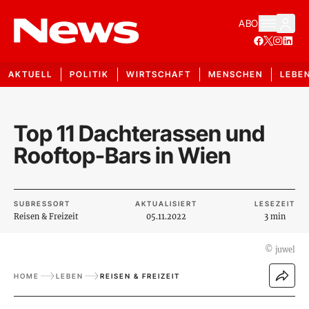
ABO
AKTUELL
POLITIK
WIRTSCHAFT
MENSCHEN
LEBE
Top 11 Dachterassen und
Rooftop-Bars in Wien
SUBRESSORT
AKTUALISIERT
LESEZEIT
Reisen & Freizeit
05.11.2022
3 min
©
juwel
HOME
LEBEN
REISEN & FREIZEIT