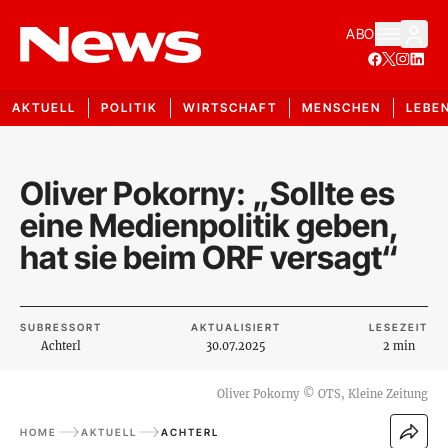
ABO
AKTUELL
POLITIK
WIRTSCHAFT
MENSCHEN
LEBE
Oliver Pokorny: „Sollte es
eine Medienpolitik geben,
hat sie beim ORF versagt“
SUBRESSORT
AKTUALISIERT
LESEZEIT
Achterl
30.07.2025
2 min
Oliver Pokorny
©
OTS, Kleine Zeitung
HOME
AKTUELL
ACHTERL