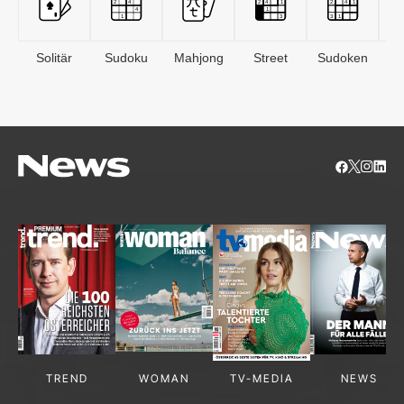
Solitär
Sudoku
Mahjong
Street
Sudoken
B
S
TREND
WOMAN
TV-MEDIA
NEWS