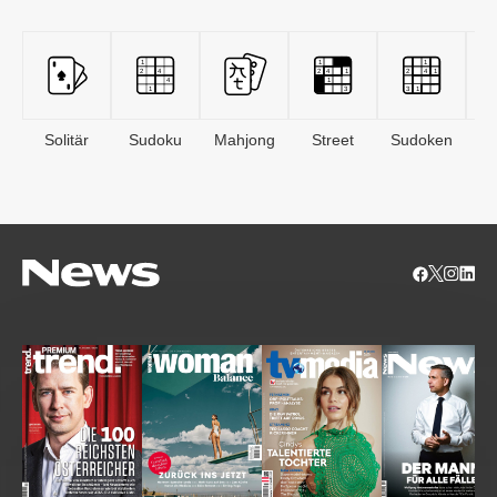
Solitär
Sudoku
Mahjong
Street
Sudoken
B
S