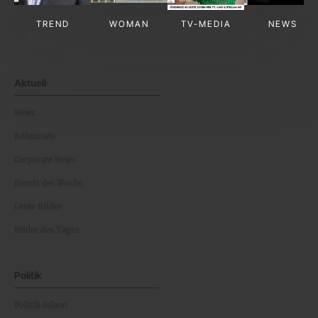
TREND
WOMAN
TV-MEDIA
NEWS
Aktuell
News
Kolumnen
Corporate News
Events der Woche
Leute Bilder
Bilder des Tages
Politik
Politik Inland