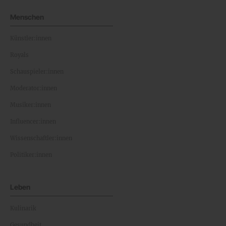
Menschen
Künstler:innen
Royals
Schauspieler:innen
Moderator:innen
Musiker:innen
Influencer:innen
Wissenschaftler:innen
Politiker:innen
Leben
Kulinarik
Gesundheit