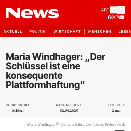
ABO
AKTUELL
POLITIK
WIRTSCHAFT
MENSCHEN
LEBE
Maria Windhager: „Der
Schlüssel ist eine
konsequente
Plattformhaftung“
SUBRESSORT
AKTUALISIERT
LESEZEIT
Achterl
02.09.2025
2 min
Maria Windhager
©
Clemens Fabry, Die Presse, Picture Desk