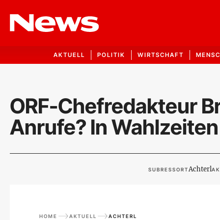
AKTUELL
POLITIK
WIRTSCHAFT
MENS
ORF-Chefredakteur Br
Anrufe? In Wahlzeiten w
Achterl
SUBRESSORT
AK
HOME
AKTUELL
ACHTERL