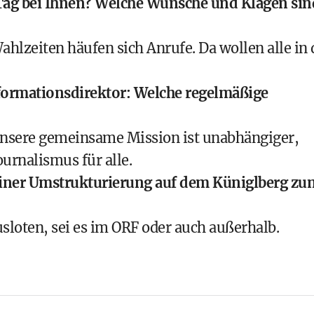
o Tag bei Ihnen? Welche Wünsche und Klagen sin
ahlzeiten häufen sich Anrufe. Da wollen alle in 
formationsdirektor: Welche regelmäßige
nsere gemeinsame Mission ist unabhängiger,
ournalismus für alle.
einer Umstrukturierung auf dem Küniglberg zu
loten, sei es im ORF oder auch außerhalb.