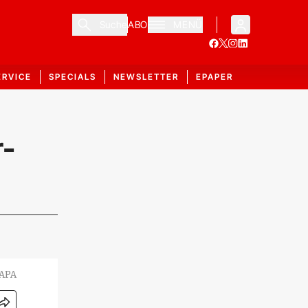
Suche
ABO
MENÜ
ERVICE
SPECIALS
NEWSLETTER
EPAPER
r-
APA