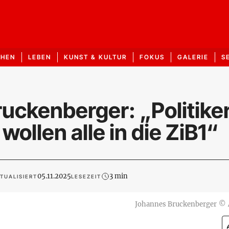
CHEN
LEBEN
KUNST & KULTUR
FOKUS
GALERIE
S
uckenberger: „Politike
ollen alle in die ZiB1“
05.11.2025
3 min
TUALISIERT
LESEZEIT
Johannes Bruckenberger
©