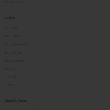
Politiker:innen
Leben
Kulinarik
Gesundheit
Reisen & Freizeit
Immobilien
Bürgerservice
Umwelt
Technik
Vereine
Kunst & Kultur