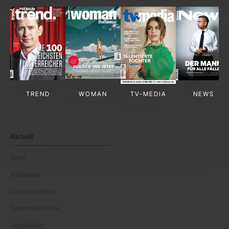
TREND
WOMAN
TV-MEDIA
NEWS
Aktuell
News
Kolumnen
Corporate News
Events der Woche
Leute Bilder