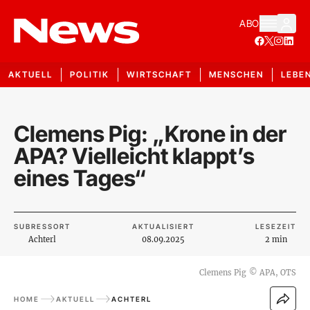
ABO
AKTUELL
POLITIK
WIRTSCHAFT
MENSCHEN
LEBE
Clemens Pig: „Krone in der
APA? Vielleicht klappt’s
eines Tages“
SUBRESSORT
AKTUALISIERT
LESEZEIT
Achterl
08.09.2025
2 min
Clemens Pig
©
APA, OTS
HOME
AKTUELL
ACHTERL