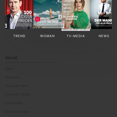
TREND
WOMAN
TV-MEDIA
NEWS
Aktuell
News
Kolumnen
Corporate News
Events der Woche
Leute Bilder
Bilder des Tages