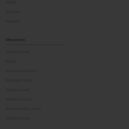
Gehalt
Business
Finanzen
Menschen
Künstler:innen
Royals
Schauspieler:innen
Moderator:innen
Musiker:innen
Influencer:innen
Wissenschaftler:innen
Politiker:innen