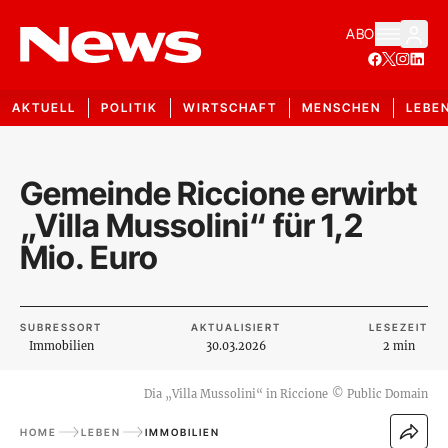
ABO
AKTUELL
POLITIK
WIRTSCHAFT
MENSCHEN
LEBE
Gemeinde Riccione erwirbt
„Villa Mussolini“ für 1,2
Mio. Euro
SUBRESSORT
AKTUALISIERT
LESEZEIT
Immobilien
30.03.2026
2 min
Dia „Villa Mussolini“ in Riccione
©
Public Domain
HOME
LEBEN
IMMOBILIEN