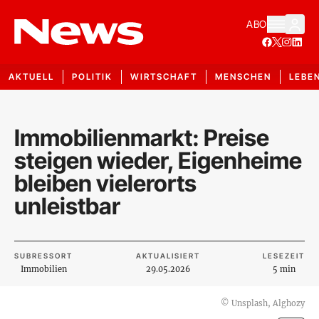
ABO
AKTUELL
POLITIK
WIRTSCHAFT
MENSCHEN
LEBE
Immobilienmarkt: Preise
steigen wieder, Eigenheime
bleiben vielerorts
unleistbar
SUBRESSORT
AKTUALISIERT
LESEZEIT
Immobilien
29.05.2026
5 min
©
Unsplash, Alghozy