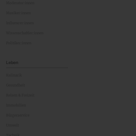
Moderator:innen
Musiker:innen
Influencer:innen
Wissenschaftler:innen
Politiker:innen
Leben
Kulinarik
Gesundheit
Reisen & Freizeit
Immobilien
Bürgerservice
Umwelt
Technik