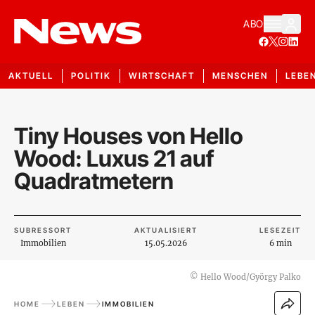
ABO
AKTUELL
POLITIK
WIRTSCHAFT
MENSCHEN
LEBE
Tiny Houses von Hello
Wood: Luxus 21 auf
Quadratmetern
SUBRESSORT
AKTUALISIERT
LESEZEIT
Immobilien
15.05.2026
6 min
©
Hello Wood/György Palko
HOME
LEBEN
IMMOBILIEN