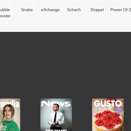
ubble
Snake
eXchange
Schach
Doppel
Power Of 2
hooter