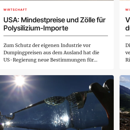
WIRTSCHAFT
W
USA: Mindestpreise und Zölle für
V
Polysilizium-Importe
d
Zum Schutz der eigenen Industrie vor
D
Dumpingpreisen aus dem Ausland hat die
ve
US-Regierung neue Bestimmungen für
Ri
Importe des für Sol...
ve