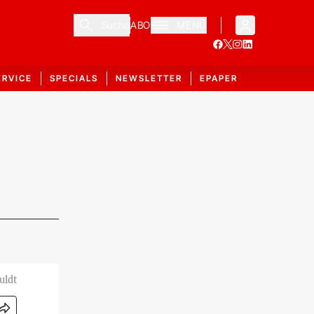
Suche
ABO
MENÜ
ERVICE
SPECIALS
NEWSLETTER
EPAPER
uldt