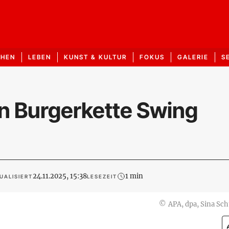
CHEN
LEBEN
KUNST & KULTUR
FOKUS
GALERIE
S
n Burgerkette Swing
24.11.2025, 15:38
1 min
UALISIERT
LESEZEIT
©
APA, dpa, Sina Sch