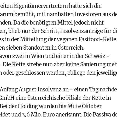
iten Eigentümervertretern hatte sich die
 darum bemüht, mit namhaften Investoren aus d
en. Da die benötigten Mittel jedoch nicht
n, blieb nur der Schritt, Insolvenzanträge für d
s in der Mitteilung der veganen Fastfood-Kette
en sieben Standorten in Österreich.
avon zwei in Wien und einer in der Schweiz -
n. Die Kette strebe nun aber keine Sanierung me
en oder geschlossen werden, obliege den jeweilig
 Anfang August Insolvenz an - einen Tag nachd
mbH eine österreichische Filiale der Kette in
Bei der Holding wurden bis Mitte Oktober
det und 3,6 Mio. Euro anerkannt. Die Passiva d