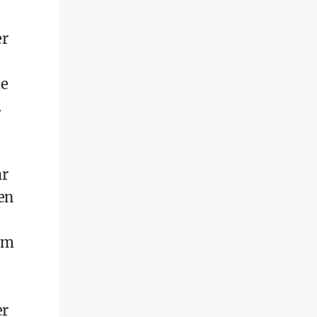
er
ie
.
hr
en
em
er