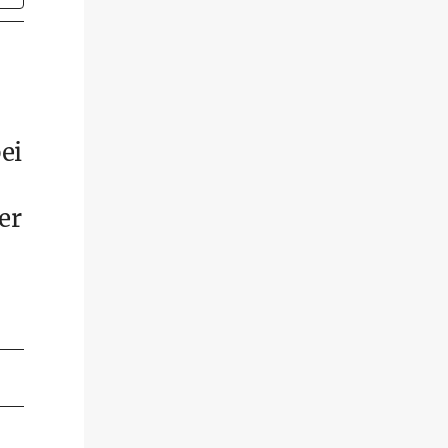
ei
er