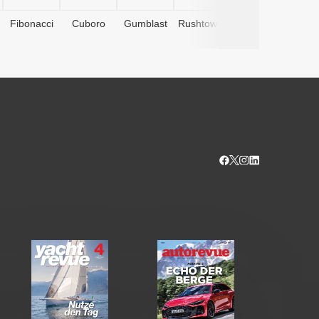
Fibonacci
Cuboro
Gumblast
Rushtower
Advents­
kalender