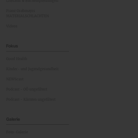
Literatur & Buchempfehlungen
Franz Grabmayrs
MATERIALSCHLACHTEN
Videos
Fokus
Good Health
Kinder- und Jugendgesundheit
NEWScast
Podcast - OÖ ungefiltert
Podcast - Kärnten ungefiltert
Galerie
Foto-Galerie