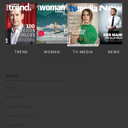
TREND
WOMAN
TV-MEDIA
NEWS
Aktuell
News
Kolumnen
Corporate News
Events der Woche
Leute Bilder