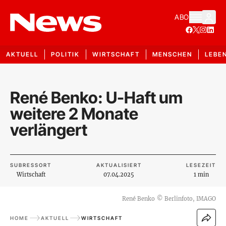
ABO
AKTUELL
POLITIK
WIRTSCHAFT
MENSCHEN
LEBE
René Benko: U-Haft um
weitere 2 Monate
verlängert
SUBRESSORT
AKTUALISIERT
LESEZEIT
Wirtschaft
07.04.2025
1 min
René Benko
©
Berlinfoto, IMAGO
HOME
AKTUELL
WIRTSCHAFT