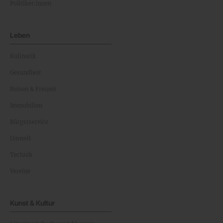
Politiker:innen
Leben
Kulinarik
Gesundheit
Reisen & Freizeit
Immobilien
Bürgerservice
Umwelt
Technik
Vereine
Kunst & Kultur