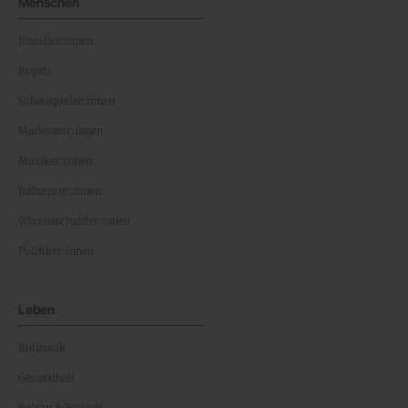
Menschen
Künstler:innen
Royals
Schauspieler:innen
Moderator:innen
Musiker:innen
Influencer:innen
Wissenschaftler:innen
Politiker:innen
Leben
Kulinarik
Gesundheit
Reisen & Freizeit