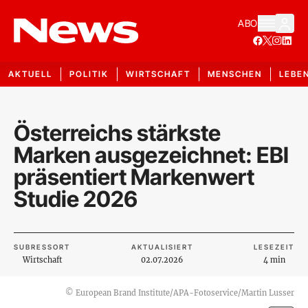
ABO
AKTUELL
POLITIK
WIRTSCHAFT
MENSCHEN
LEBE
Österreichs stärkste
Marken ausgezeichnet: EBI
präsentiert Markenwert
Studie 2026
SUBRESSORT
AKTUALISIERT
LESEZEIT
Wirtschaft
02.07.2026
4 min
©
European Brand Institute/APA-Fotoservice/Martin Lusser