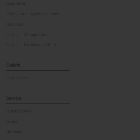
Good Health
Kinder- und Jugendgesundheit
NEWScast
Podcast - OÖ ungefiltert
Podcast - Kärnten ungefiltert
Galerie
Foto-Galerie
Service
Whistleblower
Games
Horoskop