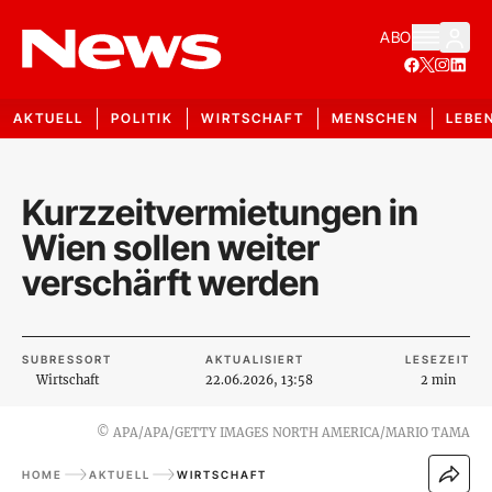
ABO
AKTUELL
POLITIK
WIRTSCHAFT
MENSCHEN
LEBE
Kurzzeitvermietungen in
Wien sollen weiter
verschärft werden
SUBRESSORT
AKTUALISIERT
LESEZEIT
Wirtschaft
22.06.2026, 13:58
2 min
©
APA/APA/GETTY IMAGES NORTH AMERICA/MARIO TAMA
HOME
AKTUELL
WIRTSCHAFT