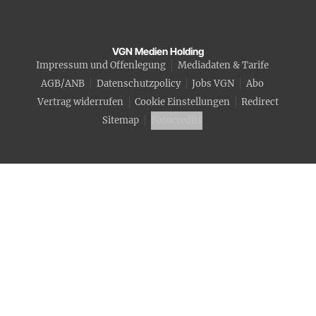
VGN Medien Holding
Impressum und Offenlegung
Mediadaten & Tarife
AGB/ANB
Datenschutzpolicy
Jobs VGN
Abo
Vertrag widerrufen
Cookie Einstellungen
Redirect
Sitemap
Fotocredits