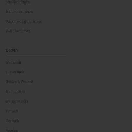
Musiker:innen
Influencer:innen
Wissenschaftler:innen
Politiker:innen
Leben
Kulinarik
Gesundheit
Reisen & Freizeit
Immobilien
Bürgerservice
Umwelt
Technik
Vereine