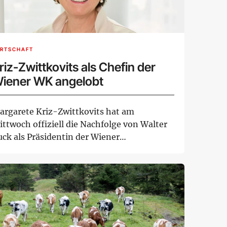
IRTSCHAFT
riz-Zwittkovits als Chefin der
iener WK angelobt
argarete Kriz-Zwittkovits hat am
ittwoch offiziell die Nachfolge von Walter
uck als Präsidentin der Wiener
irtschaftskammer an...