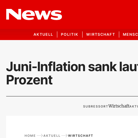
AKTUELL
POLITIK
WIRTSCHAFT
MENS
Juni-Inflation sank la
Prozent
Wirtschaft
SUBRESSORT
AKT
HOME
AKTUELL
WIRTSCHAFT