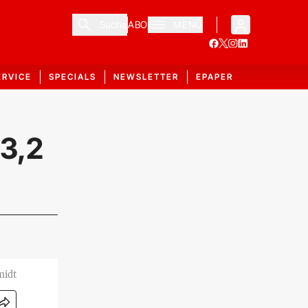
Suche
ABO
MENÜ
ERVICE
SPECIALS
NEWSLETTER
EPAPER
 3,2
midt