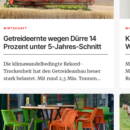
WIRTSCHAFT
W
Getreideernte wegen Dürre 14
K
Prozent unter 5-Jahres-Schnitt
W
Die klimawandelbedingte Rekord-
M
Trockenheit hat den Getreideanbau heuer
M
stark belastet. Mit rund 2,5 Mio. Tonnen
R
liege die Getreide...
W