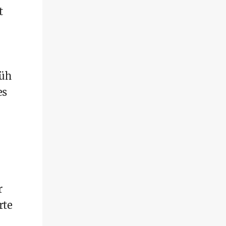
t
rüh
es
r
rte