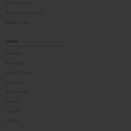
Influencer:innen
Wissenschaftler:innen
Politiker:innen
Leben
Kulinarik
Gesundheit
Reisen & Freizeit
Immobilien
Bürgerservice
Umwelt
Technik
Vereine