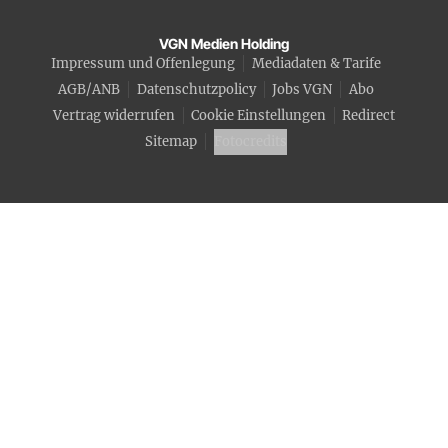
VGN Medien Holding
Impressum und Offenlegung
Mediadaten & Tarife
AGB/ANB
Datenschutzpolicy
Jobs VGN
Abo
Vertrag widerrufen
Cookie Einstellungen
Redirect
Sitemap
Fotocredits