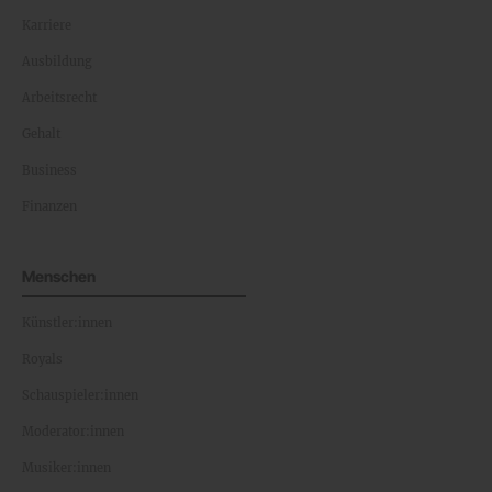
Karriere
Ausbildung
Arbeitsrecht
Gehalt
Business
Finanzen
Menschen
Künstler:innen
Royals
Schauspieler:innen
Moderator:innen
Musiker:innen