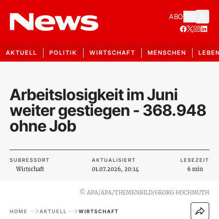
ABO
AKTUELL
POLITIK
WIRTSCHAFT
MENSCHEN
LEBE
Arbeitslosigkeit im Juni
weiter gestiegen - 368.948
ohne Job
SUBRESSORT
AKTUALISIERT
LESEZEIT
Wirtschaft
01.07.2026, 20:14
6 min
©
APA/APA/THEMENBILD/GEORG HOCHMUTH
HOME
AKTUELL
WIRTSCHAFT