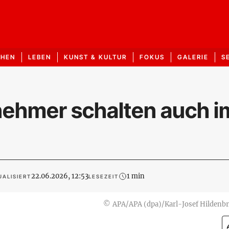
CHEN
LEBEN
KUNST & KULTUR
FOKUS
GALERIE
S
nehmer schalten auch i
22.06.2026, 12:53
1 min
UALISIERT
LESEZEIT
©
APA/APA (dpa)/Karl-Josef Hildenb