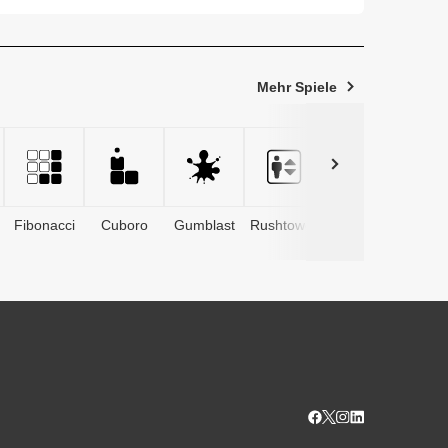
n Absatz v...
Mehr Spiele
Fibonacci
Cuboro
Gumblast
Rushtower
Advents­
kalender