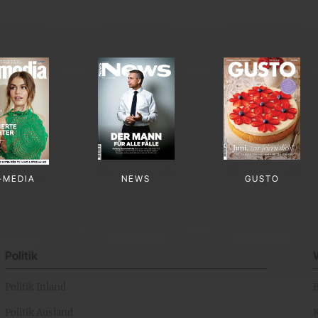
-MEDIA
NEWS
GUSTO
Politik
Politik Inland
Politik Ausland
K