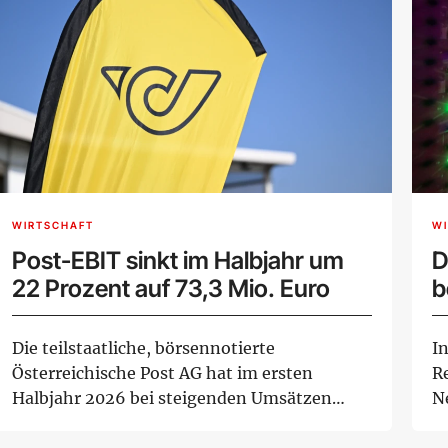
WIRTSCHAFT
W
Post-EBIT sinkt im Halbjahr um
D
22 Prozent auf 73,3 Mio. Euro
b
Die teilstaatliche, börsennotierte
I
Österreichische Post AG hat im ersten
R
Halbjahr 2026 bei steigenden Umsätzen
N
einen Rückgang des ...
L