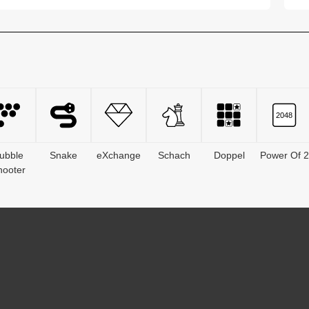
vergang...
de
ubble
Snake
eXchange
Schach
Doppel
Power Of 2
hooter