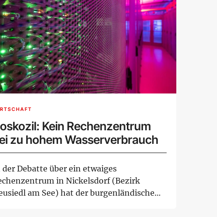
IRTSCHAFT
oskozil: Kein Rechenzentrum
ei zu hohem Wasserverbrauch
n der Debatte über ein etwaiges
echenzentrum in Nickelsdorf (Bezirk
eusiedl am See) hat der burgenländische
andeshauptmann Han...