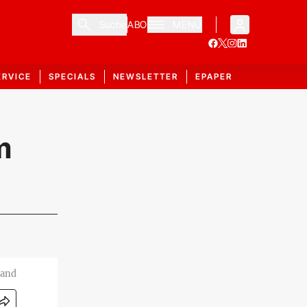
Suche
ABO
MENÜ
ERVICE
SPECIALS
NEWSLETTER
EPAPER
m
rand