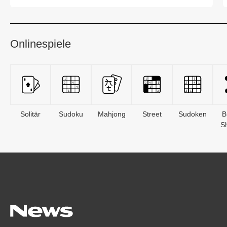
Melcher, ...
Onlinespiele
Solitär
Sudoku
Mahjong
Street
Sudoken
B
S