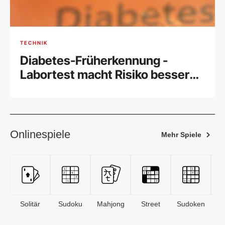
TECHNIK
Diabetes-Früherkennung -
Labortest macht Risiko besser
einschätzbar
Onlinespiele
Mehr Spiele
Solitär
Sudoku
Mahjong
Street
Sudoken
B
S