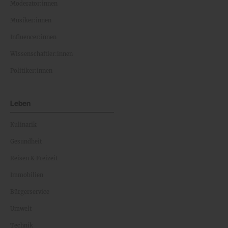
Moderator:innen
Musiker:innen
Influencer:innen
Wissenschaftler:innen
Politiker:innen
Leben
Kulinarik
Gesundheit
Reisen & Freizeit
Immobilien
Bürgerservice
Umwelt
Technik