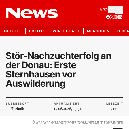
ABO
AKTUELL
POLITIK
WIRTSCHAFT
MENSCHEN
LEBE
Stör-Nachzuchterfolg an
der Donau: Erste
Sternhausen vor
Auswilderung
SUBRESSORT
AKTUALISIERT
LESEZEIT
Technik
15.06.2026, 15:56
5 min
©
APA/APA/HELMUT FOHRINGER/HELMUT FOHRINGER