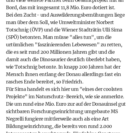
und viele weitere Partner beim Gesamtprojekt mit an
Bord, das mit insgesamt 11,8 Mio. Euro dotiert ist.
Bei den Zucht- und Auswilderungsbemühungen liege
man über dem Soll, wie Umweltminister Norbert
Totschnig (ÖVP) und die Wiener Stadträtin Ulli Sima
(SPÖ) betonten. Man müsse "alles tun", um die
urtümlichen "faszinierenden Lebewesen" zu retten,
die es seit rund 200 Millionen Jahren gibt und die
damit auch die Dinosaurier deutlich überlebt haben,
wie Totschnig betonte. In knapp 200 Jahren hat der
Mensch ihnen entlang der Donau allerdings fast ein
rasches Ende bereitet, so Friedrich.
Für Sima handelt es sich hier um "eines der coolsten
Projekte" im Naturschutz-Bereich, wie sie anmerkte.
Die um rund eine Mio. Euro zur auf der Donauinsel gut
sichtbaren Forschungseinrichtung umgebaute MS
Negrelli fungiere mittlerweile auch als eine Art
Bildungseinrichtung, die bereits von rund 2.000