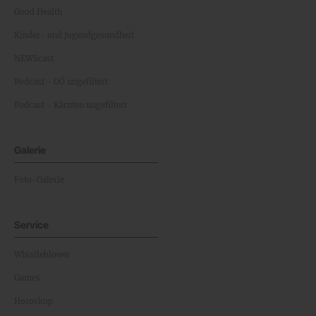
Good Health
Kinder- und Jugendgesundheit
NEWScast
Podcast - OÖ ungefiltert
Podcast - Kärnten ungefiltert
Galerie
Foto-Galerie
Service
Whistleblower
Games
Horoskop