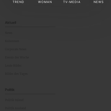
TREND
WOMAN
TV-MEDIA
NEWS
Aktuell
News
Kolumnen
Corporate News
Events der Woche
Leute Bilder
Bilder des Tages
Politik
Politik Inland
Politik Ausland