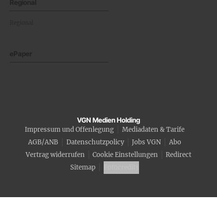
Regional
Regional
ePaper
VGN Medien Holding
Impressum und Offenlegung
Mediadaten & Tarife
AGB/ANB
Datenschutzpolicy
Jobs VGN
Abo
Vertrag widerrufen
Cookie Einstellungen
Redirect
Sitemap
Fotocredits