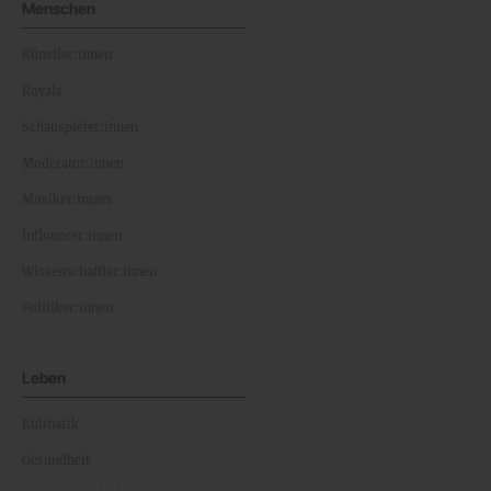
Menschen
Künstler:innen
Royals
Schauspieler:innen
Moderator:innen
Musiker:innen
Influencer:innen
Wissenschaftler:innen
Politiker:innen
Leben
Kulinarik
Gesundheit