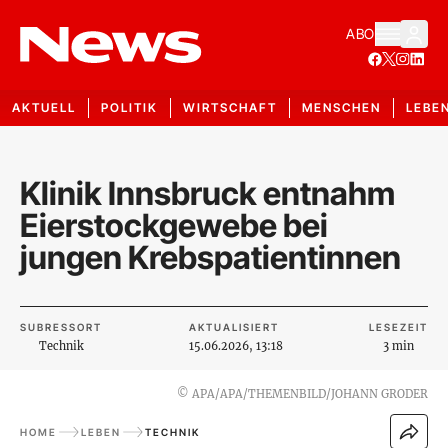
ABO
AKTUELL
POLITIK
WIRTSCHAFT
MENSCHEN
LEBE
Klinik Innsbruck entnahm
Eierstockgewebe bei
jungen Krebspatientinnen
SUBRESSORT
AKTUALISIERT
LESEZEIT
Technik
15.06.2026, 13:18
3 min
©
APA/APA/THEMENBILD/JOHANN GRODER
HOME
LEBEN
TECHNIK