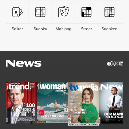
Solitär
Sudoku
Mahjong
Street
Sudoken
B
S