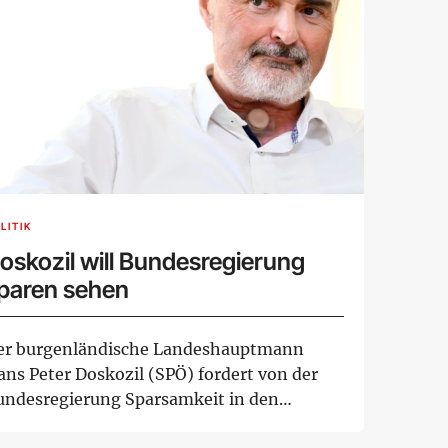
LITIK
oskozil will Bundesregierung
paren sehen
er burgenländische Landeshauptmann
ans Peter Doskozil (SPÖ) fordert von der
undesregierung Sparsamkeit in den
genen Reihen. I...