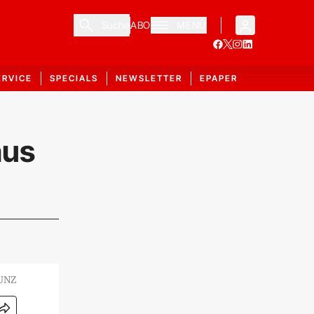
Suche
ABO
MENÜ
ERVICE
SPECIALS
NEWSLETTER
EPAPER
aus
UNZ