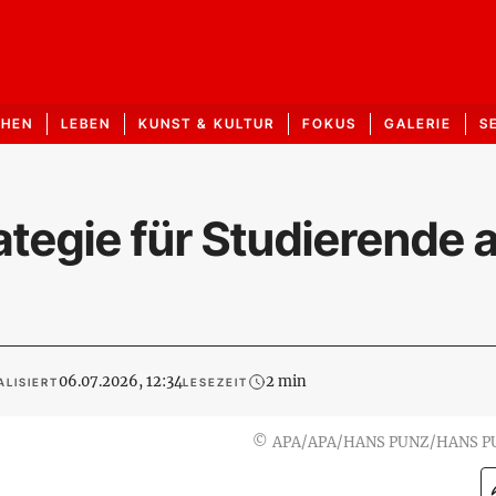
CHEN
LEBEN
KUNST & KULTUR
FOKUS
GALERIE
S
ategie für Studierende 
06.07.2026, 12:34
2 min
LISIERT
LESEZEIT
©
APA/APA/HANS PUNZ/HANS P