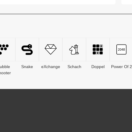
erhalten haben...
14
ubble
Snake
eXchange
Schach
Doppel
Power Of 2
hooter