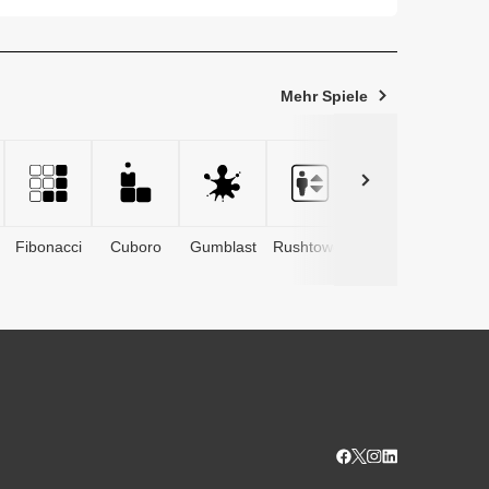
-...
Mehr Spiele
Fibonacci
Cuboro
Gumblast
Rushtower
Advents­
kalender