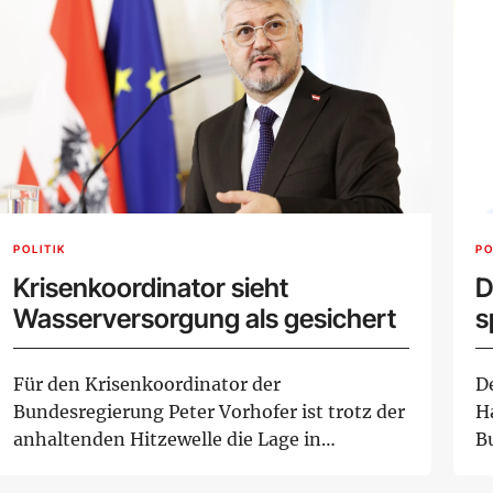
POLITIK
PO
Krisenkoordinator sieht
D
Wasserversorgung als gesichert
s
Für den Krisenkoordinator der
D
Bundesregierung Peter Vorhofer ist trotz der
H
anhaltenden Hitzewelle die Lage in
B
Österreich in Griff....
ei