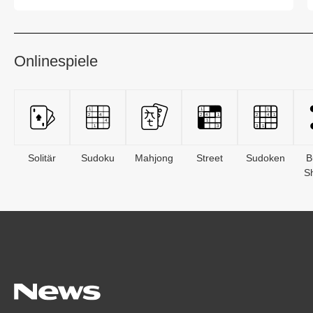
Korinna...
Onlinespiele
Solitär
Sudoku
Mahjong
Street
Sudoken
B
S