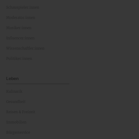
Schauspieler:innen
Moderator:innen
Musiker:innen
Influencer:innen
Wissenschaftler:innen
Politiker:innen
Leben
Kulinarik
Gesundheit
Reisen & Freizeit
Immobilien
Bürgerservice