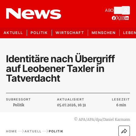
ABO
AKTUELL
POLITIK
WIRTSCHAFT
MENSCHEN
LEBE
Identitäre nach Übergriff
auf Leobener Taxler in
Tatverdacht
SUBRESSORT
AKTUALISIERT
LESEZEIT
Politik
05.07.2026, 16:31
6 min
©
APA/APA/dpa/Daniel Karmann
HOME
AKTUELL
POLITIK