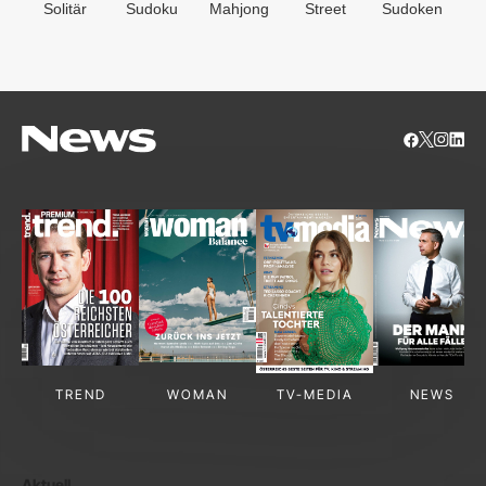
Solitär
Sudoku
Mahjong
Street
Sudoken
B
S
TREND
WOMAN
TV-MEDIA
NEWS
Aktuell