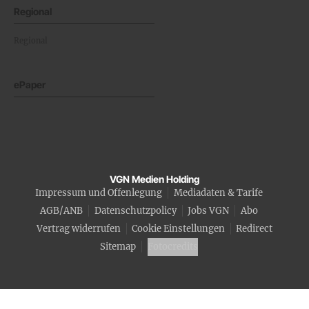
Regional
Regional
ePaper
VGN Medien Holding
Impressum und Offenlegung
Mediadaten & Tarife
AGB/ANB
Datenschutzpolicy
Jobs VGN
Abo
Vertrag widerrufen
Cookie Einstellungen
Redirect
Sitemap
Fotocredits