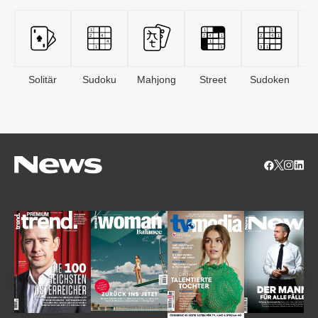
Solitär
Sudoku
Mahjong
Street
Sudoken
B
S