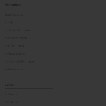
Menschen
Künstler:innen
Royals
Schauspieler:innen
Moderator:innen
Musiker:innen
Influencer:innen
Wissenschaftler:innen
Politiker:innen
Leben
Kulinarik
Gesundheit