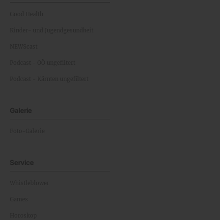
Good Health
Kinder- und Jugendgesundheit
NEWScast
Podcast - OÖ ungefiltert
Podcast - Kärnten ungefiltert
Galerie
Foto-Galerie
Service
Whistleblower
Games
Horoskop