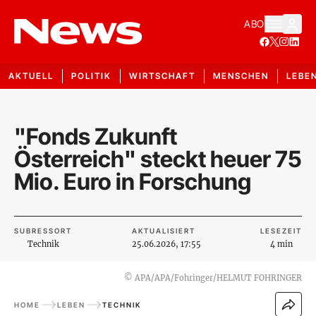
ABO
AKTUELL
POLITIK
WIRTSCHAFT
MENSCHEN
LEBE
"Fonds Zukunft
Österreich" steckt heuer 75
Mio. Euro in Forschung
SUBRESSORT
AKTUALISIERT
LESEZEIT
Technik
25.06.2026, 17:55
4 min
©
APA/APA/Fohringer/HELMUT FOHRINGER
HOME
LEBEN
TECHNIK