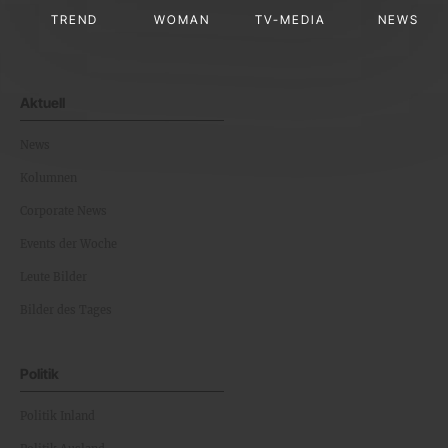
TREND
WOMAN
TV-MEDIA
NEWS
Aktuell
News
Kolumnen
Corporate News
Events der Woche
Leute Bilder
Bilder des Tages
Politik
Politik Inland