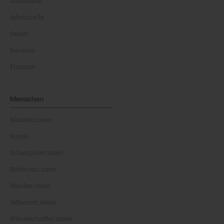
Ausbildung
Arbeitsrecht
Gehalt
Business
Finanzen
Menschen
Künstler:innen
Royals
Schauspieler:innen
Moderator:innen
Musiker:innen
Influencer:innen
Wissenschaftler:innen