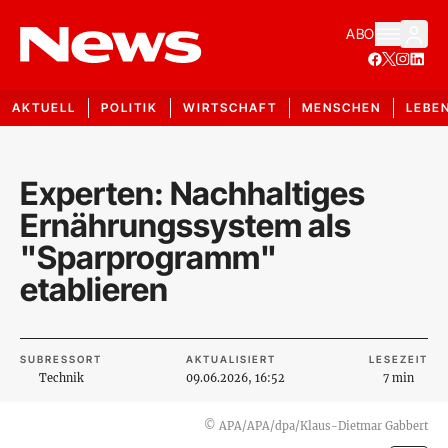
ABO
AKTUELL
POLITIK
WIRTSCHAFT
MENSCHEN
LEBE
Experten: Nachhaltiges
Ernährungssystem als
"Sparprogramm"
etablieren
SUBRESSORT
AKTUALISIERT
LESEZEIT
Technik
09.06.2026, 16:52
7 min
©
APA/APA/dpa/Klaus-Dietmar Gabbert