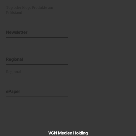
Top oder Flop: Produkte am
Prüfstand
Newsletter
Regional
Regional
ePaper
VGN Medien Holding