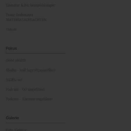
Literatur & Buchempfehlungen
Franz Grabmayrs
MATERIALSCHLACHTEN
Videos
Fokus
Good Health
Kinder- und Jugendgesundheit
NEWScast
Podcast - OÖ ungefiltert
Podcast - Kärnten ungefiltert
Galerie
Foto-Galerie