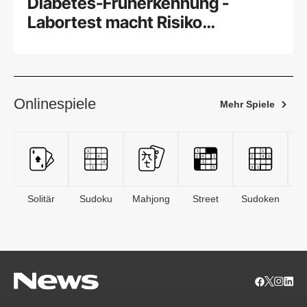
Diabetes-Früherkennung -
Labortest macht Risiko
einschätzbar
Onlinespiele
Mehr Spiele
Solitär
Sudoku
Mahjong
Street
Sudoken
B
S