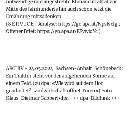
notwendige und angestrebte Klimaneutralität zur
Mitte des Jahrhunderts hin auch schon jetzt die
Ernährung mitzudenken.
(S E R V I C E - Analyse:
https://go.apa.at/Npsl5cIg
;
Offener Brief:
https://go.apa.at/EEvwloYc
)
ARCHIV - 24.05.2024, Sachsen-Anhalt, Schönebeck:
Ein Traktor steht vor der aufgehenden Sonne auf
einem Feld. (zu dpa: «Wie wird auf dem Hof
gearbeitet? Landwirtschaft öffnet Türen») Foto:
Klaus-Dietmar Gabbert/dpa +++ dpa-Bildfunk +++