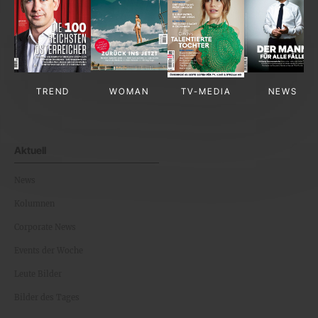
TREND
WOMAN
TV-MEDIA
NEWS
Aktuell
News
Kolumnen
Corporate News
Events der Woche
Leute Bilder
Bilder des Tages