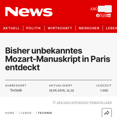
ABO
AKTUELL
POLITIK
WIRTSCHAFT
MENSCHEN
LEBE
Bisher unbekanntes
Mozart-Manuskript in Paris
entdeckt
SUBRESSORT
AKTUALISIERT
LESEZEIT
Technik
19.06.2026, 14:32
1 min
©
APA/APA/AFP/KENZO TRIBOUILLARD
HOME
LEBEN
TECHNIK