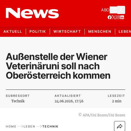
ABO
AKTUELL
POLITIK
WIRTSCHAFT
MENSCHEN
LEBE
Außenstelle der Wiener
Veterinäruni soll nach
Oberösterreich kommen
SUBRESSORT
AKTUALISIERT
LESEZEIT
Technik
24.06.2026, 17:56
2 min
©
APA/Uni Bozen/Uni Bozen
HOME
LEBEN
TECHNIK