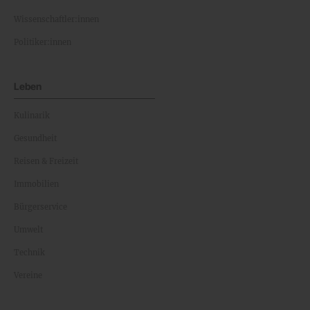
Wissenschaftler:innen
Politiker:innen
Leben
Kulinarik
Gesundheit
Reisen & Freizeit
Immobilien
Bürgerservice
Umwelt
Technik
Vereine