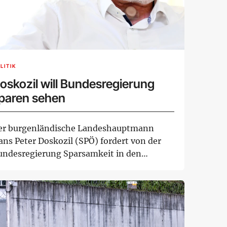
LITIK
oskozil will Bundesregierung
paren sehen
er burgenländische Landeshauptmann
ans Peter Doskozil (SPÖ) fordert von der
undesregierung Sparsamkeit in den
genen Reihen. I...