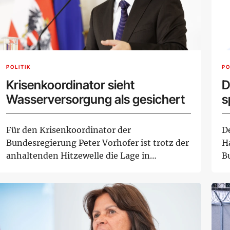
POLITIK
PO
Krisenkoordinator sieht
D
Wasserversorgung als gesichert
s
Für den Krisenkoordinator der
D
Bundesregierung Peter Vorhofer ist trotz der
H
anhaltenden Hitzewelle die Lage in
B
Österreich in Griff....
ei