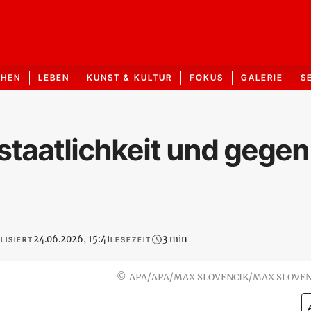
CHEN
LEBEN
KUNST & KULTUR
FOKUS
GALERIE
S
taatlichkeit und gegen
24.06.2026, 15:41
3 min
LISIERT
LESEZEIT
©
APA/APA/MAX SLOVENCIK/MAX SLOVEN