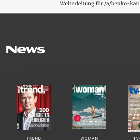
Weiterleitung für /a/benko-karu
TREND
WOMAN
TV