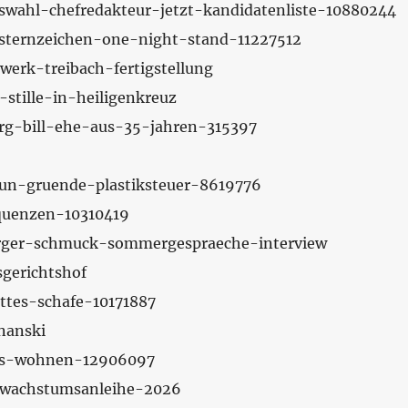
atswahl-chefredakteur-jetzt-kandidatenliste-10880244
e-sternzeichen-one-night-stand-11227512
werk-treibach-fertigstellung
-stille-in-heiligenkreuz
berg-bill-ehe-aus-35-jahren-315397
eun-gruende-plastiksteuer-8619776
equenzen-10310419
berger-schmuck-sommergespraeche-interview
sgerichtshof
ottes-schafe-10171887
znanski
ares-wohnen-12906097
a-wachstumsanleihe-2026