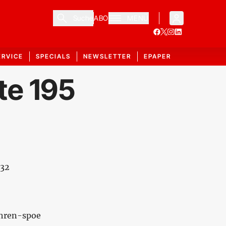
Suche
ABO
MENÜ
ERVICE
SPECIALS
NEWSLETTER
EPAPER
te 195
532
ahren-spoe