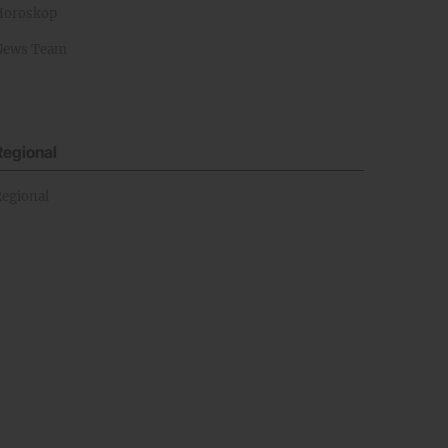
Horoskop
News Team
Regional
Regional