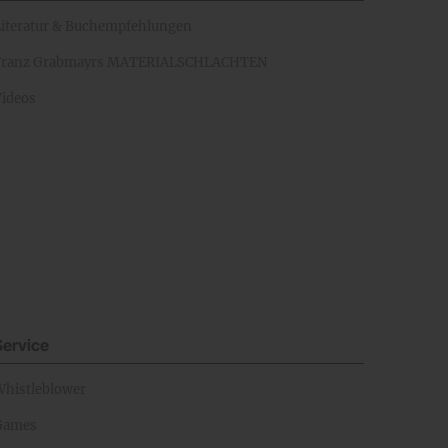
Literatur & Buchempfehlungen
Franz Grabmayrs MATERIALSCHLACHTEN
Videos
Service
Whistleblower
Games