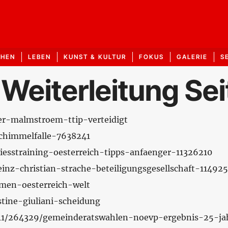
CHEN
LEBEN
KUNST & KULTUR
FOKUS
GALERIE
S
 Weiterleitung Sei
ner-malmstroem-ttip-verteidigt
-schimmelfalle-7638241
hiesstraining-oesterreich-tipps-anfaenger-11326210
heinz-christian-strache-beteiligungsgesellschaft-11492
emen-oesterreich-welt
stine-giuliani-scheidung
011/11/264329/gemeinderatswahlen-noevp-ergebnis-25-j