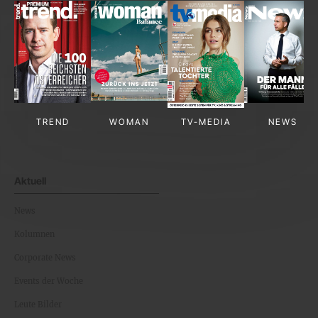
TREND
WOMAN
TV-MEDIA
NEWS
Aktuell
News
Kolumnen
Corporate News
Events der Woche
Leute Bilder