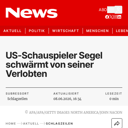
ABO
AKTUELL
POLITIK
WIRTSCHAFT
MENSCHEN
LEBE
US-Schauspieler Segel
schwärmt von seiner
Verlobten
SUBRESSORT
AKTUALISIERT
LESEZEIT
Schlagzeilen
08.06.2026, 16:34
0 min
©
APA/APA/GETTY IMAGES NORTH AMERICA/JOHN NACION
HOME
AKTUELL
SCHLAGZEILEN