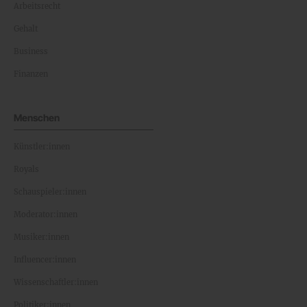
Arbeitsrecht
Gehalt
Business
Finanzen
Menschen
Künstler:innen
Royals
Schauspieler:innen
Moderator:innen
Musiker:innen
Influencer:innen
Wissenschaftler:innen
Politiker:innen