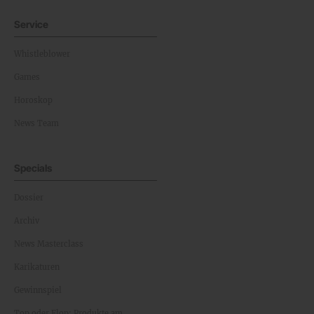
Service
Whistleblower
Games
Horoskop
News Team
Specials
Dossier
Archiv
News Masterclass
Karikaturen
Gewinnspiel
Top oder Flop: Produkte am