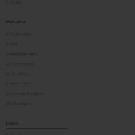
Finanzen
Menschen
Künstler:innen
Royals
Schauspieler:innen
Moderator:innen
Musiker:innen
Influencer:innen
Wissenschaftler:innen
Politiker:innen
Leben