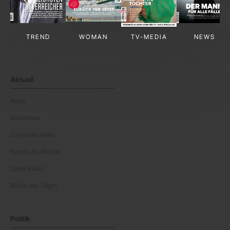
TREND
WOMAN
TV-MEDIA
NEWS
Aktuell
News
Kolumnen
Corporate News
Events der Woche
Leute Bilder
Bilder des Tages
Politik