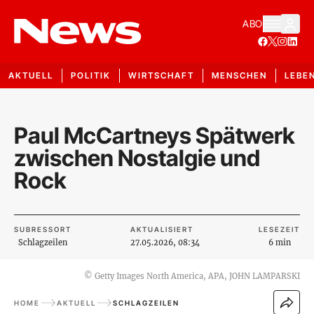
ABO
AKTUELL
POLITIK
WIRTSCHAFT
MENSCHEN
LEBE
Paul McCartneys Spätwerk
zwischen Nostalgie und
Rock
SUBRESSORT
AKTUALISIERT
LESEZEIT
Schlagzeilen
27.05.2026, 08:34
6 min
©
Getty Images North America, APA, JOHN LAMPARSKI
HOME
AKTUELL
SCHLAGZEILEN