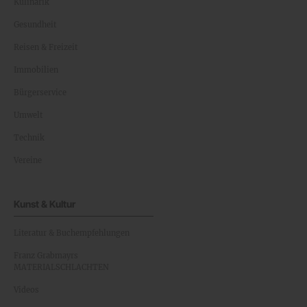
Kulinarik
Gesundheit
Reisen & Freizeit
Immobilien
Bürgerservice
Umwelt
Technik
Vereine
Kunst & Kultur
Literatur & Buchempfehlungen
Franz Grabmayrs
MATERIALSCHLACHTEN
Videos