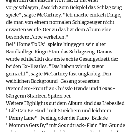
eigentlich das falsche Wort ist. Er hat eher
vorgeschlagen, dass ich zum Beispiel das Schlagzeug
spiele", sagte McCartney. "Ich mache einfach Dinge,
die man von einem normalen Schlagzeuger nicht
erwarten würde. Genau das hat dem Album eine
besondere Farbe verliehen."
Bei "Home To Us" spielte hingegen sein alter
Bandkollege Ringo Starr das Schlagzeug. Daraus
wurde schließlich das erste echte Gesangsduett der
beiden Ex-Beatles. "Das haben wir nie zuvor
gemacht", sagte McCartney fast ungläubig. Den
weiblichen Background-Gesang steuerten
Pretenders-Frontfrau Chrissie Hynde und Texas-
Sängerin Sharleen Spiteri bei.
Weitere Highlights auf dem Album sind das Liebeslied
"Life Can Be Hard" mit Streichern und leichtem
"Penny Lane"-Feeling oder die Piano-Ballade
"Momma Gets By" mit Soundtrack-Flair. "Im Grunde