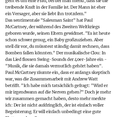
geht es um eine Frau, bei der man merkt, dass sie die
treibende Kraft in der Familie ist. Der Mann ist eher
ein Versager, aber sie liebt ihn trotzdem."
Das sentimentale "Salesman Saint" hat Paul
McCartney, der während des Zweiten Weltkriegs
geboren wurde, seinen Eltern gewidmet. "Es ist heute
schon schwer genug, ein Baby großzuziehen. Aber
stell dir vor, du müsstest ständig damit rechnen, dass
Bomben fallen könnten." Der musikalische Clou: In
das Lied flossen Swing-Sounds der 40er-Jahre ein -
"Musik, die sie damals vermutlich gehört haben".
Paul McCartney räumte ein, dass er anfangs skeptisch
war, was die Zusammenarbeit mit Andrew Watt
betrifft. "Ich habe mich tatsächlich gefragt: "Wird er
mir irgendwann auf die Nerven gehen?" Doch je mehr
wir zusammen gemacht haben, desto mehr merkte
ich: Der ist nicht aufdringlich, der ist einfach voller
Begeisterung. Er will einfach unbedingt eine gute